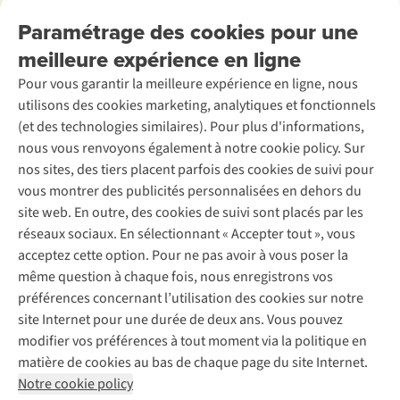
Nos services
Livraison
Explore More
Paramétrage des cookies pour une
Retourner
Entreprise responsable
Location / Location sports d’hiver
meilleure expérience en ligne
Rétractation d'une commande
Découvrez
À propos d’Ayacucho
Seconde-main
Entretien & réparations
Pour vous garantir la meilleure expérience en ligne, nous
Nos magasins
Entretien de ski
A.S.Magazine
Garantie
utilisons des cookies marketing, analytiques et fonctionnels
À propos d’A.S.Adventure
Service de lavage
Explore Camp
Contactez-nous
(et des technologies similaires). Pour plus d'informations,
Déclaration d'accessibilité
Entretien de chaussures
Gear Check
nous vous renvoyons également à notre cookie policy. Sur
Réparation de chaussures
Expertise & conseils
nos sites, des tiers placent parfois des cookies de suivi pour
Abonnez-vous à la newsletter
Réparation de vêtements
vous montrer des publicités personnalisées en dehors du
Retouches
site web. En outre, des cookies de suivi sont placés par les
Pour les entreprises
Suivez-nous
réseaux sociaux. En sélectionnant « Accepter tout », vous
acceptez cette option. Pour ne pas avoir à vous poser la
même question à chaque fois, nous enregistrons vos
préférences concernant l’utilisation des cookies sur notre
site Internet pour une durée de deux ans. Vous pouvez
modifier vos préférences à tout moment via la politique en
Mentions légales
Politique de confidentialité
matière de cookies au bas de chaque page du site Internet.
Conditions générales
Cookie Policy
Notre cookie policy