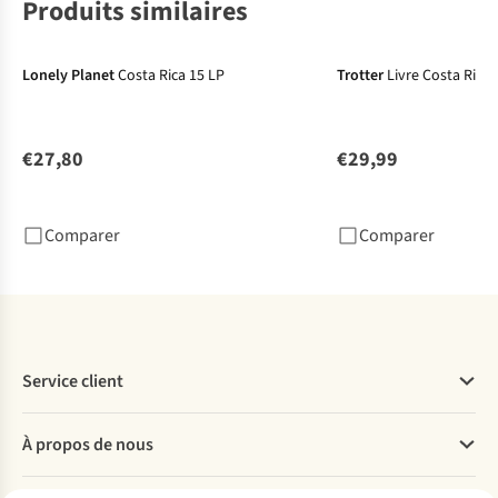
Produits similaires
Lonely Planet
Costa Rica 15 LP
Trotter
Livre Costa Rica 
€27,80
€29,99
Comparer
Comparer
Service client
Questions fréquentes
À propos de nous
Commander
Payer
Travailler chez A.S.Adventure