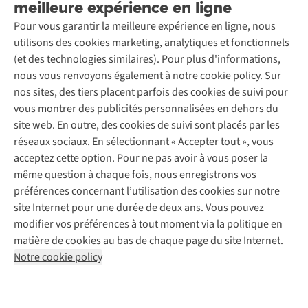
meilleure expérience en ligne
Rétractation d'une commande
Découvrez
À propos d’Ayacucho
Seconde-main
Entretien & réparations
Pour vous garantir la meilleure expérience en ligne, nous
Nos magasins
Entretien de ski
A.S.Magazine
Garantie
utilisons des cookies marketing, analytiques et fonctionnels
À propos d’A.S.Adventure
Service de lavage
Explore Camp
Contactez-nous
(et des technologies similaires). Pour plus d'informations,
Déclaration d'accessibilité
Entretien de chaussures
Gear Check
nous vous renvoyons également à notre cookie policy. Sur
Réparation de chaussures
Expertise & conseils
nos sites, des tiers placent parfois des cookies de suivi pour
Abonnez-vous à la newsletter
Réparation de vêtements
vous montrer des publicités personnalisées en dehors du
Retouches
site web. En outre, des cookies de suivi sont placés par les
Pour les entreprises
Suivez-nous
réseaux sociaux. En sélectionnant « Accepter tout », vous
acceptez cette option. Pour ne pas avoir à vous poser la
même question à chaque fois, nous enregistrons vos
préférences concernant l’utilisation des cookies sur notre
site Internet pour une durée de deux ans. Vous pouvez
modifier vos préférences à tout moment via la politique en
Mentions légales
Politique de confidentialité
matière de cookies au bas de chaque page du site Internet.
Conditions générales
Cookie Policy
Notre cookie policy
AS Adventure France SAS,
Rue du Vieux Faubourg 14,
F-59000 Lille
team@asadventure.com
+32 (0)3 828 30 15