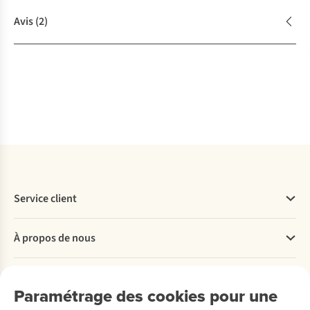
Avis
(2)
Service client
Questions fréquentes
À propos de nous
Commander
Payer
Travailler chez A.S.Adventure
Nos services
Livraison
Explore More
Paramétrage des cookies pour une
Retourner
Entreprise responsable
Location / Location sports d’hiver