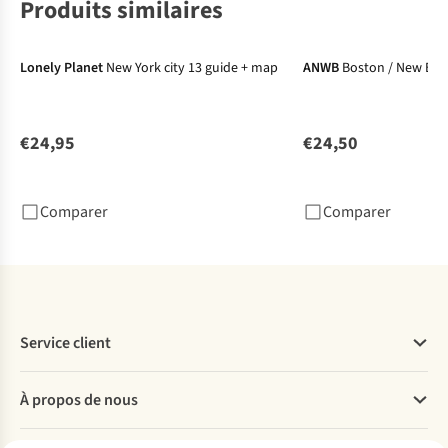
Produits similaires
Lonely Planet
New York city 13 guide + map
ANWB
Boston / New Eng
€24,95
€24,50
Comparer
Comparer
Service client
Questions fréquentes
À propos de nous
Commander
Payer
Travailler chez A.S.Adventure