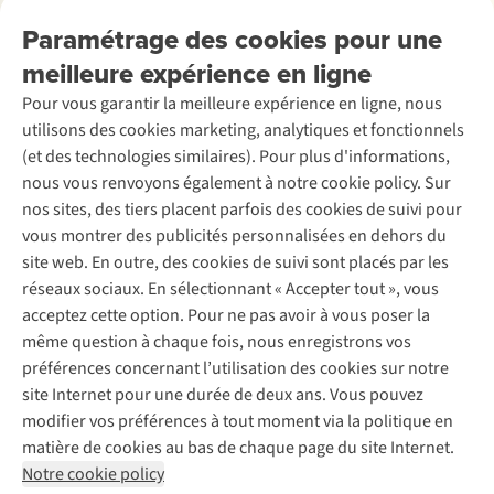
Nos services
Livraison
Explore More
Paramétrage des cookies pour une
Retourner
Entreprise responsable
Location / Location sports d’hiver
meilleure expérience en ligne
Rétractation d'une commande
Découvrez
À propos d’Ayacucho
Seconde-main
Entretien & réparations
Pour vous garantir la meilleure expérience en ligne, nous
Nos magasins
Entretien de ski
A.S.Magazine
Garantie
utilisons des cookies marketing, analytiques et fonctionnels
À propos d’A.S.Adventure
Service de lavage
Explore Camp
Contactez-nous
(et des technologies similaires). Pour plus d'informations,
Déclaration d'accessibilité
Entretien de chaussures
Gear Check
nous vous renvoyons également à notre cookie policy. Sur
Réparation de chaussures
Expertise & conseils
nos sites, des tiers placent parfois des cookies de suivi pour
Abonnez-vous à la newsletter
Réparation de vêtements
vous montrer des publicités personnalisées en dehors du
Retouches
site web. En outre, des cookies de suivi sont placés par les
Pour les entreprises
Suivez-nous
réseaux sociaux. En sélectionnant « Accepter tout », vous
acceptez cette option. Pour ne pas avoir à vous poser la
même question à chaque fois, nous enregistrons vos
préférences concernant l’utilisation des cookies sur notre
site Internet pour une durée de deux ans. Vous pouvez
modifier vos préférences à tout moment via la politique en
Mentions légales
Politique de confidentialité
matière de cookies au bas de chaque page du site Internet.
Conditions générales
Cookie Policy
Notre cookie policy