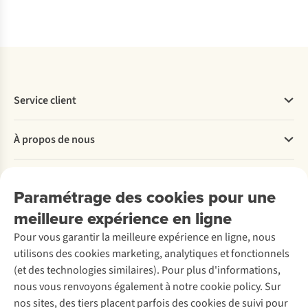
Comparer
Comparer
Comparer
Comparer
Service client
Questions fréquentes
À propos de nous
Commander
Payer
Travailler chez A.S.Adventure
Nos services
Livraison
Explore More
Paramétrage des cookies pour une
Retourner
Entreprise responsable
Location / Location sports d’hiver
meilleure expérience en ligne
Rétractation d'une commande
Découvrez
À propos d’Ayacucho
Seconde-main
Entretien & réparations
Pour vous garantir la meilleure expérience en ligne, nous
Nos magasins
Entretien de ski
A.S.Magazine
Garantie
utilisons des cookies marketing, analytiques et fonctionnels
À propos d’A.S.Adventure
Service de lavage
Explore Camp
Contactez-nous
(et des technologies similaires). Pour plus d'informations,
Déclaration d'accessibilité
Entretien de chaussures
Gear Check
nous vous renvoyons également à notre cookie policy. Sur
Réparation de chaussures
Expertise & conseils
nos sites, des tiers placent parfois des cookies de suivi pour