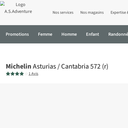
Nos services
Nos magasins
Expertise 
Promotions
Femme
Homme
Enfant
Randonn
Accueil
Asturias / Cantabria 572 (r)
Michelin
Asturias / Cantabria 572 (r)
1 Avis