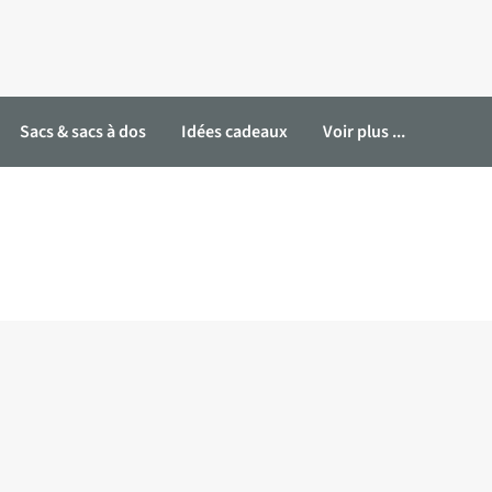
Sacs & sacs à dos
Idées cadeaux
Voir plus ...