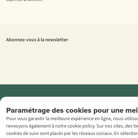
Abonnez-vous à la newsletter
Menti
Paramétrage des cookies pour une meil
AS Adventure
Pour vous garantir la meilleure expérience en ligne, nous utilis
France SAS,
renvoyons également à notre cookie policy. Sur nos sites, des ti
Rue du Vieux
cookies de suivi sont placés par les réseaux sociaux. En sélecti
Faubourg 14, F-