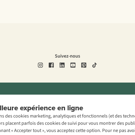
Suivez-nous
ons légales
Politique de confidentialité
Conditions générales
Cookie 
leure expérience en ligne
ons des cookies marketing, analytiques et fonctionnels (et des tech
ers placent parfois des cookies de suivi pour vous montrer des publ
onnant « Accepter tout », vous acceptez cette option. Pour ne pas a