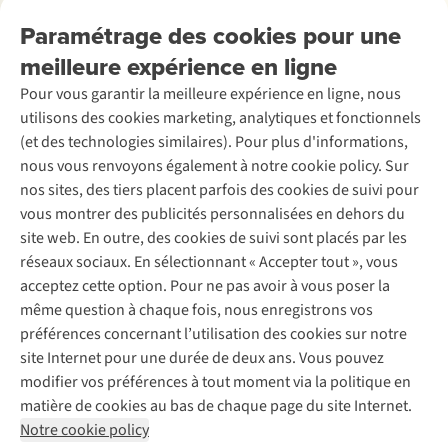
Nos services
Livraison
Explore More
Paramétrage des cookies pour une
Retourner
Entreprise responsable
Location / Location sports d’hiver
meilleure expérience en ligne
Rétractation d'une commande
Découvrez
À propos d’Ayacucho
Seconde-main
Entretien & réparations
Pour vous garantir la meilleure expérience en ligne, nous
Nos magasins
Entretien de ski
A.S.Magazine
Garantie
utilisons des cookies marketing, analytiques et fonctionnels
À propos d’A.S.Adventure
Service de lavage
Explore Camp
Contactez-nous
(et des technologies similaires). Pour plus d'informations,
Déclaration d'accessibilité
Entretien de chaussures
Gear Check
nous vous renvoyons également à notre cookie policy. Sur
Réparation de chaussures
Expertise & conseils
nos sites, des tiers placent parfois des cookies de suivi pour
Abonnez-vous à la newsletter
Réparation de vêtements
vous montrer des publicités personnalisées en dehors du
Retouches
site web. En outre, des cookies de suivi sont placés par les
Pour les entreprises
Suivez-nous
réseaux sociaux. En sélectionnant « Accepter tout », vous
acceptez cette option. Pour ne pas avoir à vous poser la
même question à chaque fois, nous enregistrons vos
préférences concernant l’utilisation des cookies sur notre
site Internet pour une durée de deux ans. Vous pouvez
modifier vos préférences à tout moment via la politique en
Mentions légales
Politique de confidentialité
matière de cookies au bas de chaque page du site Internet.
Conditions générales
Cookie Policy
Notre cookie policy