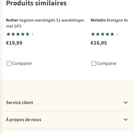
Produits similaires
Rother
Vogezen wandelgids 51 wandelingen
Michelin
Bretagne Nord
met GPS
1
1
€19,99
€16,95
Comparer
Comparer
Service client
Questions fréquentes
À propos de nous
Commander
Payer
Travailler chez A.S.Adventure