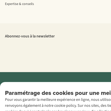
Expertise & conseils
Abonnez-vous à la newsletter
Menti
Paramétrage des cookies pour une meil
AS Adventure
Pour vous garantir la meilleure expérience en ligne, nous utilis
France SAS,
renvoyons également à notre cookie policy. Sur nos sites, des ti
Rue du Vieux