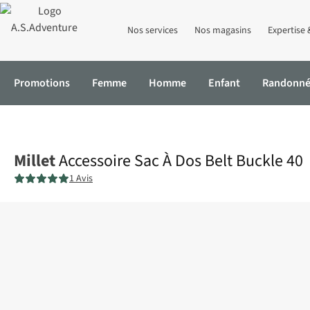
Nos services
Nos magasins
Expertise 
Promotions
Femme
Homme
Enfant
Randonn
Accueil
Accessoire Sac À Dos Belt Buckle 40
Millet
Accessoire Sac À Dos Belt Buckle 40
1 Avis