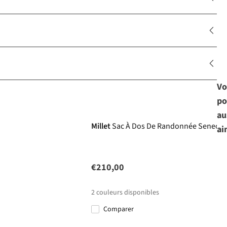
Vo
po
au
Millet
Sac À Dos De Randonnée Seneca A
ai
€210,00
2
couleurs disponibles
Comparer