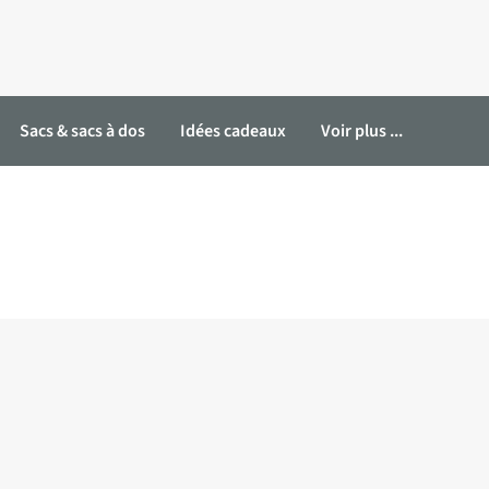
Sacs & sacs à dos
Idées cadeaux
Voir plus ...