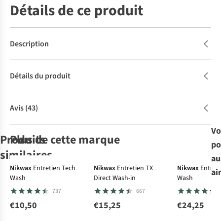
Détails de ce produit
Description
Détails du produit
Avis
(43)
Vo
Produits
Plus de cette marque
po
similaires
Favori Care &
au
Repair
Nikwax
Entretien Tech
Nikwax
Entretien TX
Nikwax
Entret
ai
Wash
Direct Wash-in
Wash
WandelWol
Nikwax
Grangers
Nikwax
Entretien
Laine
Entretien
737
667
Anti-Pression 20
TX Direct Wash-in
Entretien Leather
Tech Wash
Gram
Conditioner
€10,50
€15,25
€24,25
136
667
539
737
€9,99
€15,25
€10,95
€10,50