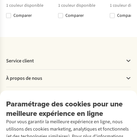
1
couleur disponible
1
couleur disponible
1
couleur disp
Comparer
Comparer
Comparer
Comparer
Comparer
Comparer
Comparer
Service client
Questions fréquentes
À propos de nous
Commander
Payer
Travailler chez A.S.Adventure
Nos services
Livraison
Explore More
Paramétrage des cookies pour une
Retourner
Entreprise responsable
Location / Location sports d’hiver
meilleure expérience en ligne
Rétractation d'une commande
Découvrez
À propos d’Ayacucho
Seconde-main
Entretien & réparations
Pour vous garantir la meilleure expérience en ligne, nous
Nos magasins
Entretien de ski
A.S.Magazine
Garantie
utilisons des cookies marketing, analytiques et fonctionnels
À propos d’A.S.Adventure
Service de lavage
Explore Camp
Contactez-nous
(et des technologies similaires). Pour plus d'informations,
Déclaration d'accessibilité