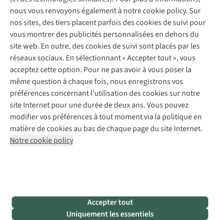
Entretien de chaussures
Gear Check
nous vous renvoyons également à notre cookie policy. Sur
Réparation de chaussures
Expertise & conseils
nos sites, des tiers placent parfois des cookies de suivi pour
Abonnez-vous à la newsletter
Réparation de vêtements
vous montrer des publicités personnalisées en dehors du
Retouches
site web. En outre, des cookies de suivi sont placés par les
Pour les entreprises
Suivez-nous
réseaux sociaux. En sélectionnant « Accepter tout », vous
acceptez cette option. Pour ne pas avoir à vous poser la
même question à chaque fois, nous enregistrons vos
préférences concernant l’utilisation des cookies sur notre
site Internet pour une durée de deux ans. Vous pouvez
modifier vos préférences à tout moment via la politique en
Mentions légales
Politique de confidentialité
matière de cookies au bas de chaque page du site Internet.
Conditions générales
Cookie Policy
Notre cookie policy
AS Adventure France SAS,
Rue du Vieux Faubourg 14,
F-59000 Lille
team@asadventure.com
+32 (0)3 828 30 15
TVA FR52.529.478.943
Accepter tout
Uniquement les essentiels