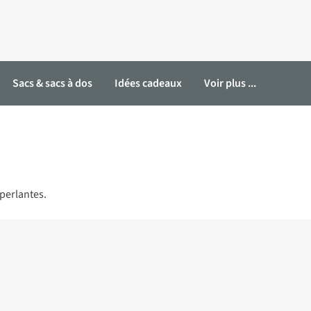
Sacs & sacs à dos
Idées cadeaux
Voir plus ...
perlantes.