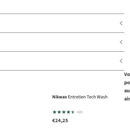
Vo
po
au
Nikwax
Entretien Tech Wash
ai
420
€24,25