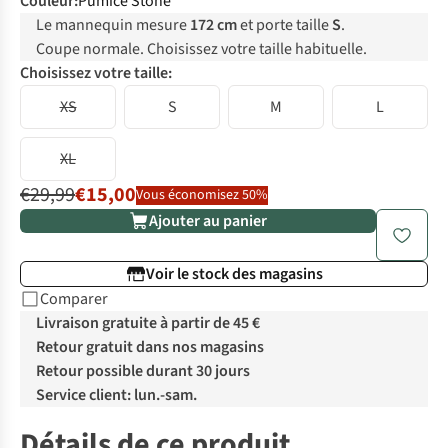
Couleur
:
Pumice Stone
Le mannequin mesure
172 cm
et porte taille
S
.
Coupe normale. Choisissez votre taille habituelle.
Choisissez votre taille:
XS
S
M
L
XL
€29,99
€15,00
Vous économisez 50%
Ajouter au panier
Voir le stock des magasins
Comparer
Livraison gratuite à partir de 45 €
Retour gratuit dans nos magasins
Retour possible durant 30 jours
Service client: lun.-sam.
Détails de ce produit