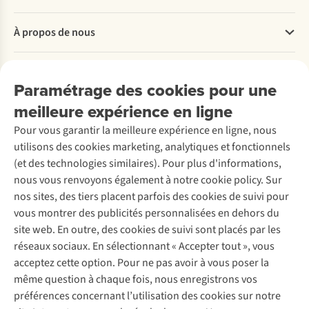
Questions fréquentes
À propos de nous
Commander
Payer
Travailler chez A.S.Adventure
Nos services
Livraison
Explore More
Paramétrage des cookies pour une
Retourner
Entreprise responsable
Location / Location sports d’hiver
meilleure expérience en ligne
Rétractation d'une commande
Découvrez
À propos d’Ayacucho
Seconde-main
Entretien & réparations
Pour vous garantir la meilleure expérience en ligne, nous
Nos magasins
Entretien de ski
A.S.Magazine
Garantie
utilisons des cookies marketing, analytiques et fonctionnels
À propos d’A.S.Adventure
Service de lavage
Explore Camp
Contactez-nous
(et des technologies similaires). Pour plus d'informations,
Déclaration d'accessibilité
Entretien de chaussures
Gear Check
nous vous renvoyons également à notre cookie policy. Sur
Réparation de chaussures
Expertise & conseils
nos sites, des tiers placent parfois des cookies de suivi pour
Abonnez-vous à la newsletter
Réparation de vêtements
vous montrer des publicités personnalisées en dehors du
Retouches
site web. En outre, des cookies de suivi sont placés par les
Pour les entreprises
Suivez-nous
réseaux sociaux. En sélectionnant « Accepter tout », vous
acceptez cette option. Pour ne pas avoir à vous poser la
même question à chaque fois, nous enregistrons vos
préférences concernant l’utilisation des cookies sur notre