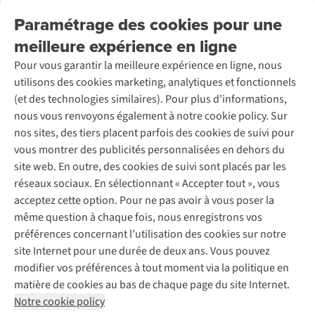
Nos services
Livraison
Explore More
Paramétrage des cookies pour une
Retourner
Entreprise responsable
Location / Location sports d’hiver
meilleure expérience en ligne
Rétractation d'une commande
Découvrez
À propos d’Ayacucho
Seconde-main
Entretien & réparations
Pour vous garantir la meilleure expérience en ligne, nous
Nos magasins
Entretien de ski
A.S.Magazine
Garantie
utilisons des cookies marketing, analytiques et fonctionnels
À propos d’A.S.Adventure
Service de lavage
Explore Camp
Contactez-nous
(et des technologies similaires). Pour plus d'informations,
Déclaration d'accessibilité
Entretien de chaussures
Gear Check
nous vous renvoyons également à notre cookie policy. Sur
Réparation de chaussures
Expertise & conseils
nos sites, des tiers placent parfois des cookies de suivi pour
Abonnez-vous à la newsletter
Réparation de vêtements
vous montrer des publicités personnalisées en dehors du
Retouches
site web. En outre, des cookies de suivi sont placés par les
Pour les entreprises
Suivez-nous
réseaux sociaux. En sélectionnant « Accepter tout », vous
acceptez cette option. Pour ne pas avoir à vous poser la
même question à chaque fois, nous enregistrons vos
préférences concernant l’utilisation des cookies sur notre
site Internet pour une durée de deux ans. Vous pouvez
modifier vos préférences à tout moment via la politique en
Mentions légales
Politique de confidentialité
matière de cookies au bas de chaque page du site Internet.
Conditions générales
Cookie Policy
Notre cookie policy