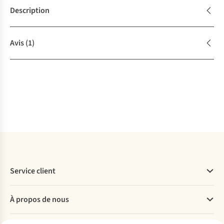
Description
Avis
(1)
Service client
Questions fréquentes
À propos de nous
Commander
Payer
Travailler chez A.S.Adventure