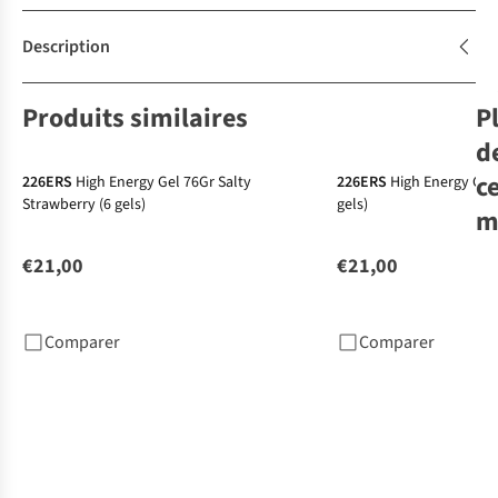
Description
Produits similaires
P
d
c
226ERS
High Energy Gel 76Gr Salty
226ERS
High Energy Gel
Strawberry (6 gels)
gels)
m
€21,00
€21,00
Ove
Co
Red
Comparer
Comparer
€2
1
c
dis