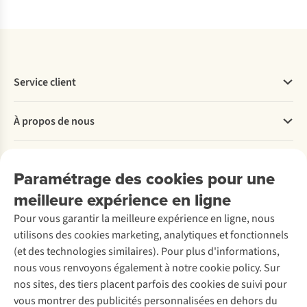
Service client
Questions fréquentes
À propos de nous
Commander
Payer
Travailler chez A.S.Adventure
Nos services
Livraison
Explore More
Paramétrage des cookies pour une
Retourner
Entreprise responsable
Location / Location sports d’hiver
meilleure expérience en ligne
Rétractation d'une commande
Découvrez
À propos d’Ayacucho
Seconde-main
Entretien & réparations
Pour vous garantir la meilleure expérience en ligne, nous
Nos magasins
Entretien de ski
A.S.Magazine
Garantie
utilisons des cookies marketing, analytiques et fonctionnels
À propos d’A.S.Adventure
Service de lavage
Explore Camp
Contactez-nous
(et des technologies similaires). Pour plus d'informations,
Déclaration d'accessibilité
Entretien de chaussures
Gear Check
nous vous renvoyons également à notre cookie policy. Sur
Réparation de chaussures
Expertise & conseils
nos sites, des tiers placent parfois des cookies de suivi pour
Abonnez-vous à la newsletter
Réparation de vêtements
vous montrer des publicités personnalisées en dehors du