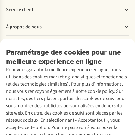
Service client
Questions fréquentes
À propos de nous
Commander
Payer
Travailler chez A.S.Adventure
Nos services
Livraison
Explore More
Paramétrage des cookies pour une
Retourner
Entreprise responsable
Location / Location sports d’hiver
meilleure expérience en ligne
Rétractation d'une commande
Découvrez
À propos d’Ayacucho
Seconde-main
Entretien & réparations
Pour vous garantir la meilleure expérience en ligne, nous
Nos magasins
Entretien de ski
A.S.Magazine
Garantie
utilisons des cookies marketing, analytiques et fonctionnels
À propos d’A.S.Adventure
Service de lavage
Explore Camp
Contactez-nous
(et des technologies similaires). Pour plus d'informations,
Déclaration d'accessibilité
Entretien de chaussures
Gear Check
nous vous renvoyons également à notre cookie policy. Sur
Réparation de chaussures
Expertise & conseils
nos sites, des tiers placent parfois des cookies de suivi pour
Abonnez-vous à la newsletter
Réparation de vêtements
vous montrer des publicités personnalisées en dehors du
Retouches
site web. En outre, des cookies de suivi sont placés par les
Pour les entreprises
Suivez-nous
réseaux sociaux. En sélectionnant « Accepter tout », vous
acceptez cette option. Pour ne pas avoir à vous poser la
même question à chaque fois, nous enregistrons vos