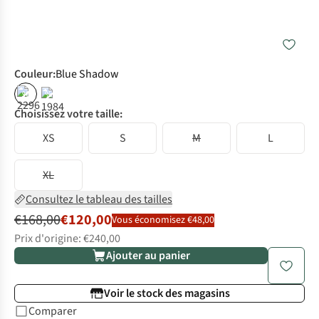
Couleur
:
Blue Shadow
%
%
Choisissez votre taille:
XS
S
M
L
XL
Consultez le tableau des tailles
€168,00
€120,00
Vous économisez €48,00
Prix d'origine: €240,00
Ajouter au panier
Voir le stock des magasins
Comparer