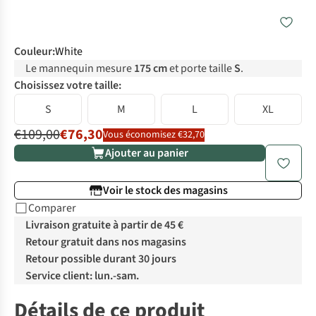
Couleur
:
White
Le mannequin mesure
175 cm
et porte taille
S
.
Choisissez votre taille:
S
M
L
XL
€109,00
€76,30
Vous économisez €32,70
Ajouter au panier
Voir le stock des magasins
Comparer
Livraison gratuite à partir de 45 €
Retour gratuit dans nos magasins
Retour possible durant 30 jours
Service client: lun.-sam.
Détails de ce produit