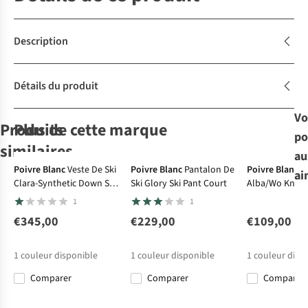
Description
Détails du produit
Vo
Produits
Plus de cette marque
po
similaires
au
-30%
-30%
Poivre Blanc
Veste De Ski
Poivre Blanc
Pantalon De
Poivre Blanc
P
ai
Clara-Synthetic Down Ski
Ski Glory Ski Pant Court
Alba/Wo Knit P
Collective Of
Goldbergh
Protest
Roxy
Polaire
Polaire
Jacket
1
1
Moving People
Polaire Serena
Ivory 1/4 Zip
Chloe Kim
Pull Woman
Active Top
Print Polar
€345,00
€229,00
€109,00
3
1
3
Sweat
€69,95
€119,00
€64,99
€95,00
1
couleur disponible
1
couleur disponible
1
couleur disp
€83,30
€66,50
Comparer
Comparer
Comparer
Comparer
Comparer
Comparer
Comparer