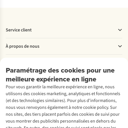
Service client
Questions fréquentes
À propos de nous
Commander
Payer
Travailler chez A.S.Adventure
Nos services
Livraison
Explore More
Paramétrage des cookies pour une
Retourner
Entreprise responsable
Location / Location sports d’hiver
meilleure expérience en ligne
Rétractation d'une commande
Découvrez
À propos d’Ayacucho
Seconde-main
Entretien & réparations
Pour vous garantir la meilleure expérience en ligne, nous
Nos magasins
Entretien de ski
A.S.Magazine
Garantie
utilisons des cookies marketing, analytiques et fonctionnels
À propos d’A.S.Adventure
Service de lavage
Explore Camp
Contactez-nous
(et des technologies similaires). Pour plus d'informations,
Déclaration d'accessibilité
Entretien de chaussures
Gear Check
nous vous renvoyons également à notre cookie policy. Sur
Réparation de chaussures
Expertise & conseils
nos sites, des tiers placent parfois des cookies de suivi pour
Abonnez-vous à la newsletter
Réparation de vêtements
vous montrer des publicités personnalisées en dehors du
Retouches