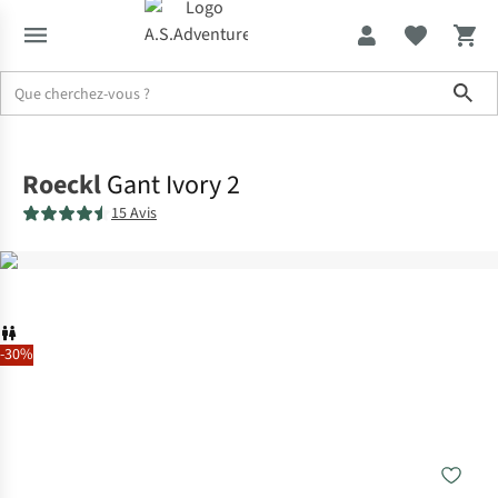
Sho
Accueil
Roeckl
Gant Ivory 2
15 Avis
-30%