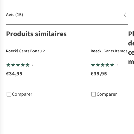
Avis
(15)
Produits similaires
P
d
c
Roeckl
Gants Bonau 2
Roeckl
Gants Itamos 3
m
7
2
€34,95
€39,95
Roe
Bo
Comparer
Comparer
€3
1
c
dis