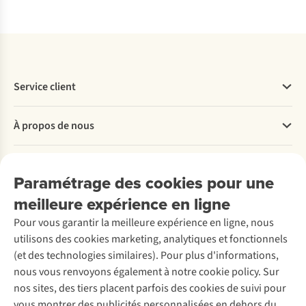
Service client
Questions fréquentes
À propos de nous
Commander
Payer
Travailler chez A.S.Adventure
Nos services
Livraison
Explore More
Paramétrage des cookies pour une
Retourner
Entreprise responsable
Location / Location sports d’hiver
meilleure expérience en ligne
Rétractation d'une commande
Découvrez
À propos d’Ayacucho
Seconde-main
Entretien & réparations
Pour vous garantir la meilleure expérience en ligne, nous
Nos magasins
Entretien de ski
A.S.Magazine
Garantie
utilisons des cookies marketing, analytiques et fonctionnels
À propos d’A.S.Adventure
Service de lavage
Explore Camp
Contactez-nous
(et des technologies similaires). Pour plus d'informations,
Déclaration d'accessibilité
Entretien de chaussures
Gear Check
nous vous renvoyons également à notre cookie policy. Sur
Réparation de chaussures
Expertise & conseils
nos sites, des tiers placent parfois des cookies de suivi pour
Abonnez-vous à la newsletter
Réparation de vêtements
vous montrer des publicités personnalisées en dehors du