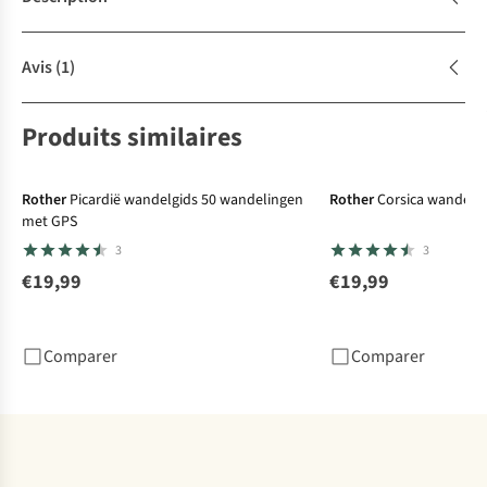
Avis
(1)
Produits similaires
Rother
Picardië wandelgids 50 wandelingen
Rother
Corsica wandelg
met GPS
3
3
€19,99
€19,99
Comparer
Comparer