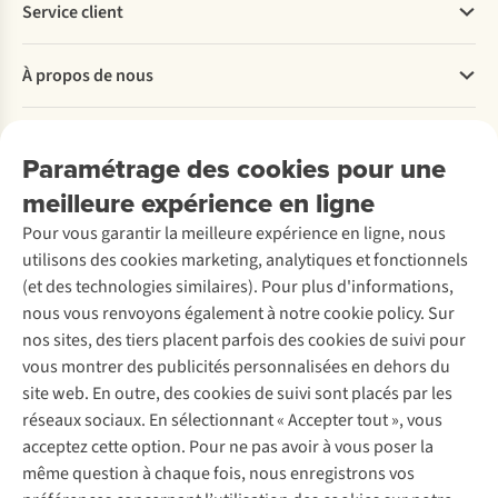
Service client
Questions fréquentes
À propos de nous
Commander
Payer
Travailler chez A.S.Adventure
Nos services
Livraison
Explore More
Paramétrage des cookies pour une
Retourner
Entreprise responsable
Location / Location sports d’hiver
meilleure expérience en ligne
Rétractation d'une commande
Découvrez
À propos d’Ayacucho
Seconde-main
Entretien & réparations
Pour vous garantir la meilleure expérience en ligne, nous
Nos magasins
Entretien de ski
A.S.Magazine
Garantie
utilisons des cookies marketing, analytiques et fonctionnels
À propos d’A.S.Adventure
Service de lavage
Explore Camp
Contactez-nous
(et des technologies similaires). Pour plus d'informations,
Déclaration d'accessibilité
Entretien de chaussures
Gear Check
nous vous renvoyons également à notre cookie policy. Sur
Réparation de chaussures
Expertise & conseils
nos sites, des tiers placent parfois des cookies de suivi pour
Abonnez-vous à la newsletter
Réparation de vêtements
vous montrer des publicités personnalisées en dehors du
Retouches
site web. En outre, des cookies de suivi sont placés par les
Pour les entreprises
Suivez-nous
réseaux sociaux. En sélectionnant « Accepter tout », vous
acceptez cette option. Pour ne pas avoir à vous poser la
même question à chaque fois, nous enregistrons vos