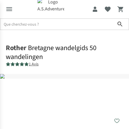
Sho
Accueil
Rother
Bretagne wandelgids 50
wandelingen
1 Avis