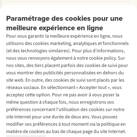
Payer
Travailler chez A.S.Adventure
Nos services
Livraison
Explore More
Paramétrage des cookies pour une
Retourner
Entreprise responsable
Location / Location sports d’hiver
meilleure expérience en ligne
Rétractation d'une commande
Découvrez
À propos d’Ayacucho
Seconde-main
Entretien & réparations
Pour vous garantir la meilleure expérience en ligne, nous
Nos magasins
Entretien de ski
A.S.Magazine
Garantie
utilisons des cookies marketing, analytiques et fonctionnels
À propos d’A.S.Adventure
Service de lavage
Explore Camp
Contactez-nous
(et des technologies similaires). Pour plus d'informations,
Déclaration d'accessibilité
Entretien de chaussures
Gear Check
nous vous renvoyons également à notre cookie policy. Sur
Réparation de chaussures
Expertise & conseils
nos sites, des tiers placent parfois des cookies de suivi pour
Abonnez-vous à la newsletter
Réparation de vêtements
vous montrer des publicités personnalisées en dehors du
Retouches
site web. En outre, des cookies de suivi sont placés par les
Pour les entreprises
Suivez-nous
réseaux sociaux. En sélectionnant « Accepter tout », vous
acceptez cette option. Pour ne pas avoir à vous poser la
même question à chaque fois, nous enregistrons vos
préférences concernant l’utilisation des cookies sur notre
site Internet pour une durée de deux ans. Vous pouvez
modifier vos préférences à tout moment via la politique en
Mentions légales
Politique de confidentialité
matière de cookies au bas de chaque page du site Internet.
Conditions générales
Cookie Policy