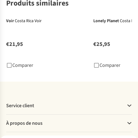
Produits similaires
Voir
Costa Rica Voir
Lonely Planet
Costa Ric
€21,95
€25,95
Comparer
Comparer
Service client
Questions fréquentes
À propos de nous
Commander
Payer
Travailler chez A.S.Adventure