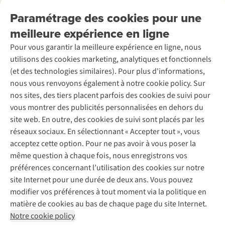
Nos services
Livraison
Explore More
Paramétrage des cookies pour une
Retourner
Entreprise responsable
Location / Location sports d’hiver
meilleure expérience en ligne
Rétractation d'une commande
Découvrez
À propos d’Ayacucho
Seconde-main
Entretien & réparations
Pour vous garantir la meilleure expérience en ligne, nous
Nos magasins
Entretien de ski
A.S.Magazine
Garantie
utilisons des cookies marketing, analytiques et fonctionnels
À propos d’A.S.Adventure
Service de lavage
Explore Camp
Contactez-nous
(et des technologies similaires). Pour plus d'informations,
Déclaration d'accessibilité
Entretien de chaussures
Gear Check
nous vous renvoyons également à notre cookie policy. Sur
Réparation de chaussures
Expertise & conseils
nos sites, des tiers placent parfois des cookies de suivi pour
Abonnez-vous à la newsletter
Réparation de vêtements
vous montrer des publicités personnalisées en dehors du
Retouches
site web. En outre, des cookies de suivi sont placés par les
Pour les entreprises
Suivez-nous
réseaux sociaux. En sélectionnant « Accepter tout », vous
acceptez cette option. Pour ne pas avoir à vous poser la
même question à chaque fois, nous enregistrons vos
préférences concernant l’utilisation des cookies sur notre
site Internet pour une durée de deux ans. Vous pouvez
modifier vos préférences à tout moment via la politique en
Mentions légales
Politique de confidentialité
matière de cookies au bas de chaque page du site Internet.
Conditions générales
Cookie Policy
Notre cookie policy