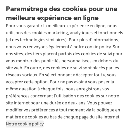
Nos services
Livraison
Explore More
Paramétrage des cookies pour une
Retourner
Entreprise responsable
Location / Location sports d’hiver
meilleure expérience en ligne
Rétractation d'une commande
Découvrez
À propos d’Ayacucho
Seconde-main
Entretien & réparations
Pour vous garantir la meilleure expérience en ligne, nous
Nos magasins
Entretien de ski
A.S.Magazine
Garantie
utilisons des cookies marketing, analytiques et fonctionnels
À propos d’A.S.Adventure
Service de lavage
Explore Camp
Contactez-nous
(et des technologies similaires). Pour plus d'informations,
Déclaration d'accessibilité
Entretien de chaussures
Gear Check
nous vous renvoyons également à notre cookie policy. Sur
Réparation de chaussures
Expertise & conseils
nos sites, des tiers placent parfois des cookies de suivi pour
Abonnez-vous à la newsletter
Réparation de vêtements
vous montrer des publicités personnalisées en dehors du
Retouches
site web. En outre, des cookies de suivi sont placés par les
Pour les entreprises
Suivez-nous
réseaux sociaux. En sélectionnant « Accepter tout », vous
acceptez cette option. Pour ne pas avoir à vous poser la
même question à chaque fois, nous enregistrons vos
préférences concernant l’utilisation des cookies sur notre
site Internet pour une durée de deux ans. Vous pouvez
modifier vos préférences à tout moment via la politique en
Mentions légales
Politique de confidentialité
matière de cookies au bas de chaque page du site Internet.
Conditions générales
Cookie Policy
Notre cookie policy