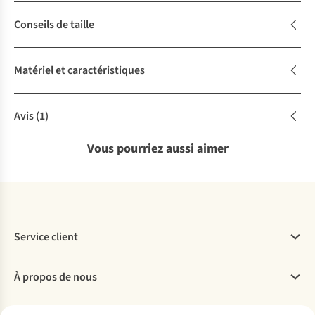
Conseils de taille
Matériel et caractéristiques
Avis
(1)
Vous pourriez aussi aimer
Service client
Questions fréquentes
À propos de nous
Commander
Payer
Travailler chez A.S.Adventure