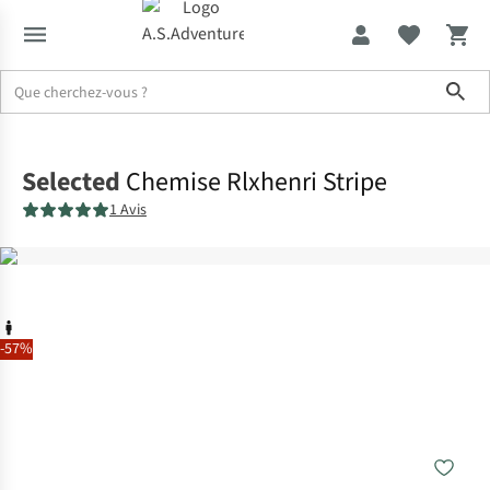
Sho
Accueil
Selected
Chemise Rlxhenri Stripe
1 Avis
-57%