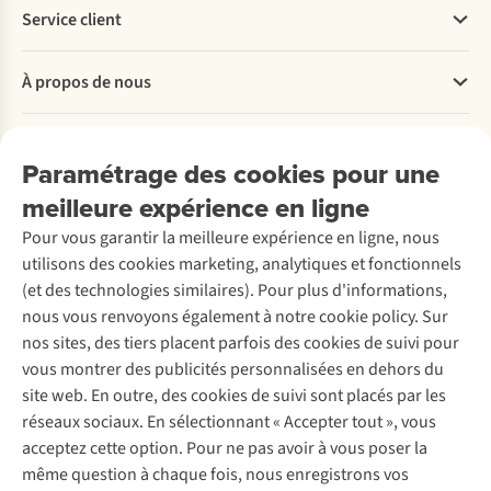
conseils
portugaise
et
la
le
:
Service client
plage.
Fishermen’s
nos
carrières
Découvrez
Trail,
collègues
d’ardoise
Questions fréquentes
les
c’est
Zoë
À propos de nous
Commander
plus
une
et
Payer
beaux
randonnée
Floris
Travailler chez A.S.Adventure
endroits,
à
ont
Nos services
Livraison
Explore More
Paramétrage des cookies pour une
les
l’état
parcouru
Retourner
Entreprise responsable
quartiers,
pur
le
Location / Location sports d’hiver
meilleure expérience en ligne
Rétractation d'une commande
Découvrez
nos
le
Snowdonia
À propos d’Ayacucho
Seconde-main
Entretien & réparations
conseils
long
Slate
Pour vous garantir la meilleure expérience en ligne, nous
Nos magasins
Entretien de ski
A.S.Magazine
pratiques
de
Trail
Garantie
utilisons des cookies marketing, analytiques et fonctionnels
À propos d’A.S.Adventure
Service de lavage
et
la
et
Explore Camp
Contactez-nous
(et des technologies similaires). Pour plus d'informations,
Déclaration d'accessibilité
un
côte
ont
Entretien de chaussures
Gear Check
nous vous renvoyons également à notre cookie policy. Sur
itinéraire
portugaise.
même
Réparation de chaussures
Expertise & conseils
pour
Nos
gravi
nos sites, des tiers placent parfois des cookies de suivi pour
Abonnez-vous à la newsletter
Réparation de vêtements
un
collègues
le
vous montrer des publicités personnalisées en dehors du
Retouches
séjour
Katrien
mont
site web. En outre, des cookies de suivi sont placés par les
de
et
Snowdon
Pour les entreprises
Suivez-nous
réseaux sociaux. En sélectionnant « Accepter tout », vous
3
Axelle
en
acceptez cette option. Pour ne pas avoir à vous poser la
jours.
ont
cours
chacune
de
même question à chaque fois, nous enregistrons vos