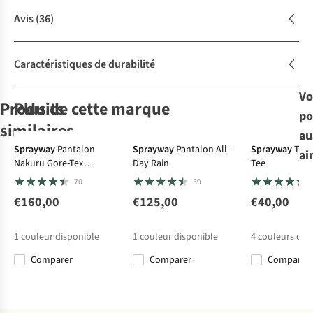
Avis
(36)
Caractéristiques de durabilité
Vo
Produits
Plus de cette marque
po
Gore-Tex
similaires
au
Gore-Tex
Sprayway
Pantalon
Sprayway
Pantalon All-
Sprayway
T-Sh
ai
Nakuru Gore-Tex
Day Rain
Tee
Sprayway
The North Face
Rainpant
70
39
Pantalon
Pantalon
Mountain M
Summit
€160,00
€125,00
€40,00
Gore-Tex Epe
Superior Fl
€180,00
€165,00
Rainpant
Pant
1
couleur disponible
1
couleur disponible
4
couleurs dis
Comparer
Comparer
Comparer
Comparer
Comparer