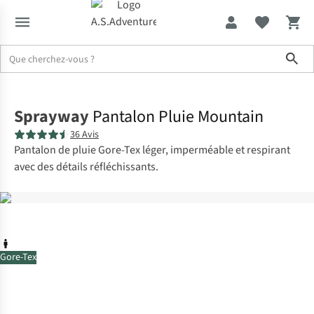
Sho
Accueil
Sprayway
Pantalon Pluie Mountain
36 Avis
Pantalon de pluie Gore-Tex léger, imperméable et respirant
avec des détails réfléchissants.
Gore-Tex