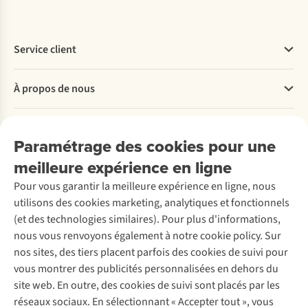
Service client
Questions fréquentes
À propos de nous
Commander
Payer
Travailler chez A.S.Adventure
Nos services
Livraison
Explore More
Paramétrage des cookies pour une
Retourner
Entreprise responsable
Location / Location sports d’hiver
meilleure expérience en ligne
Rétractation d'une commande
Découvrez
À propos d’Ayacucho
Seconde-main
Entretien & réparations
Pour vous garantir la meilleure expérience en ligne, nous
Nos magasins
Entretien de ski
A.S.Magazine
Garantie
utilisons des cookies marketing, analytiques et fonctionnels
À propos d’A.S.Adventure
Service de lavage
Explore Camp
Contactez-nous
(et des technologies similaires). Pour plus d'informations,
Déclaration d'accessibilité
Entretien de chaussures
Gear Check
nous vous renvoyons également à notre cookie policy. Sur
Réparation de chaussures
Expertise & conseils
nos sites, des tiers placent parfois des cookies de suivi pour
Abonnez-vous à la newsletter
Réparation de vêtements
vous montrer des publicités personnalisées en dehors du
Retouches
site web. En outre, des cookies de suivi sont placés par les
Pour les entreprises
Suivez-nous
réseaux sociaux. En sélectionnant « Accepter tout », vous