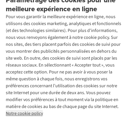
Retourner
Entreprise responsable
Location / Location sports d’hiver
meilleure expérience en ligne
Rétractation d'une commande
Découvrez
À propos d’Ayacucho
Seconde-main
Entretien & réparations
Pour vous garantir la meilleure expérience en ligne, nous
Nos magasins
Entretien de ski
A.S.Magazine
Garantie
utilisons des cookies marketing, analytiques et fonctionnels
À propos d’A.S.Adventure
Service de lavage
Explore Camp
Contactez-nous
(et des technologies similaires). Pour plus d'informations,
Déclaration d'accessibilité
Entretien de chaussures
Gear Check
nous vous renvoyons également à notre cookie policy. Sur
Réparation de chaussures
Expertise & conseils
nos sites, des tiers placent parfois des cookies de suivi pour
Abonnez-vous à la newsletter
Réparation de vêtements
vous montrer des publicités personnalisées en dehors du
Retouches
site web. En outre, des cookies de suivi sont placés par les
Pour les entreprises
Suivez-nous
réseaux sociaux. En sélectionnant « Accepter tout », vous
acceptez cette option. Pour ne pas avoir à vous poser la
même question à chaque fois, nous enregistrons vos
préférences concernant l’utilisation des cookies sur notre
site Internet pour une durée de deux ans. Vous pouvez
modifier vos préférences à tout moment via la politique en
Mentions légales
Politique de confidentialité
matière de cookies au bas de chaque page du site Internet.
Conditions générales
Cookie Policy
Notre cookie policy
AS Adventure France SAS,
Rue du Vieux Faubourg 14,
F-59000 Lille