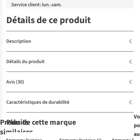
Service client: lun.-sam.
Détails de ce produit
Description
Détails du produit
Avis
(30)
Caractéristiques de durabilité
Vo
Produits
Plus de cette marque
po
Gore-Tex
similaires
au
-50%
-30%
-50%