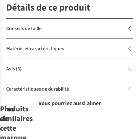
Détails de ce produit
Conseils de taille
Matériel et caractéristiques
Avis
(3)
Caractéristiques de durabilité
Vous pourriez aussi aimer
Produits
Plus
similaires
de
cette
marque
Lyle & Scott
Revolution
Revolution
Revolution
Revolution
T-
Revolution
T-
Revolution
T-
Lyle & Scott
T-
T-
T-
T-
T-