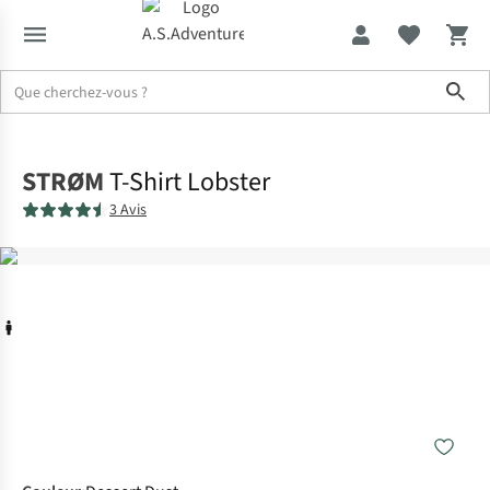
Sho
Accueil
STRØM
T-Shirt Lobster
3 Avis