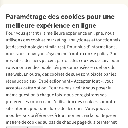
Payer
Travailler chez A.S.Adventure
Nos services
Livraison
Explore More
Paramétrage des cookies pour une
Retourner
Entreprise responsable
Location / Location sports d’hiver
meilleure expérience en ligne
Rétractation d'une commande
Découvrez
À propos d’Ayacucho
Seconde-main
Entretien & réparations
Pour vous garantir la meilleure expérience en ligne, nous
Nos magasins
Entretien de ski
A.S.Magazine
Garantie
utilisons des cookies marketing, analytiques et fonctionnels
À propos d’A.S.Adventure
Service de lavage
Explore Camp
Contactez-nous
(et des technologies similaires). Pour plus d'informations,
Déclaration d'accessibilité
Entretien de chaussures
Gear Check
nous vous renvoyons également à notre cookie policy. Sur
Réparation de chaussures
Expertise & conseils
nos sites, des tiers placent parfois des cookies de suivi pour
Abonnez-vous à la newsletter
Réparation de vêtements
vous montrer des publicités personnalisées en dehors du
Retouches
site web. En outre, des cookies de suivi sont placés par les
Pour les entreprises
Suivez-nous
réseaux sociaux. En sélectionnant « Accepter tout », vous
acceptez cette option. Pour ne pas avoir à vous poser la
même question à chaque fois, nous enregistrons vos
préférences concernant l’utilisation des cookies sur notre
site Internet pour une durée de deux ans. Vous pouvez
modifier vos préférences à tout moment via la politique en
Mentions légales
Politique de confidentialité
matière de cookies au bas de chaque page du site Internet.
Conditions générales
Cookie Policy