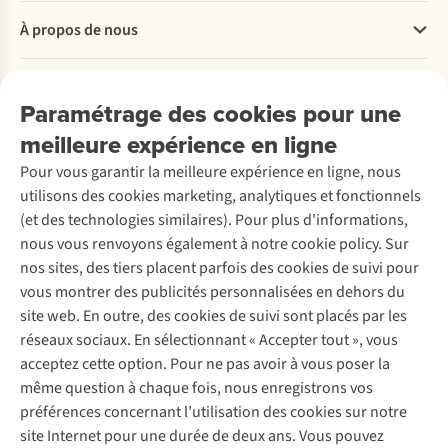
Questions fréquentes
À propos de nous
Commander
Payer
Travailler chez A.S.Adventure
Nos services
Livraison
Explore More
Paramétrage des cookies pour une
Retourner
Entreprise responsable
Location / Location sports d’hiver
meilleure expérience en ligne
Rétractation d'une commande
Découvrez
À propos d’Ayacucho
Seconde-main
Entretien & réparations
Pour vous garantir la meilleure expérience en ligne, nous
Nos magasins
Entretien de ski
A.S.Magazine
Garantie
utilisons des cookies marketing, analytiques et fonctionnels
À propos d’A.S.Adventure
Service de lavage
Explore Camp
Contactez-nous
(et des technologies similaires). Pour plus d'informations,
Déclaration d'accessibilité
Entretien de chaussures
Gear Check
nous vous renvoyons également à notre cookie policy. Sur
Réparation de chaussures
Expertise & conseils
nos sites, des tiers placent parfois des cookies de suivi pour
Abonnez-vous à la newsletter
Réparation de vêtements
vous montrer des publicités personnalisées en dehors du
Retouches
site web. En outre, des cookies de suivi sont placés par les
Pour les entreprises
Suivez-nous
réseaux sociaux. En sélectionnant « Accepter tout », vous
acceptez cette option. Pour ne pas avoir à vous poser la
même question à chaque fois, nous enregistrons vos
préférences concernant l’utilisation des cookies sur notre
site Internet pour une durée de deux ans. Vous pouvez