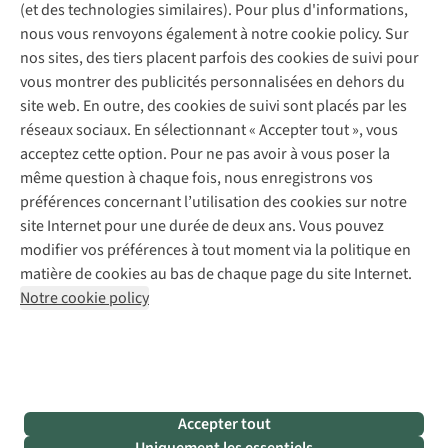
Explore Camp
Contactez-nous
(et des technologies similaires). Pour plus d'informations,
Déclaration d'accessibilité
Entretien de chaussures
Gear Check
nous vous renvoyons également à notre cookie policy. Sur
Réparation de chaussures
Expertise & conseils
nos sites, des tiers placent parfois des cookies de suivi pour
Abonnez-vous à la newsletter
Réparation de vêtements
vous montrer des publicités personnalisées en dehors du
Retouches
site web. En outre, des cookies de suivi sont placés par les
Pour les entreprises
Suivez-nous
réseaux sociaux. En sélectionnant « Accepter tout », vous
acceptez cette option. Pour ne pas avoir à vous poser la
même question à chaque fois, nous enregistrons vos
préférences concernant l’utilisation des cookies sur notre
site Internet pour une durée de deux ans. Vous pouvez
modifier vos préférences à tout moment via la politique en
Mentions légales
Politique de confidentialité
matière de cookies au bas de chaque page du site Internet.
Conditions générales
Cookie Policy
Notre cookie policy
AS Adventure France SAS,
Rue du Vieux Faubourg 14,
F-59000 Lille
team@asadventure.com
+32 (0)3 828 30 15
TVA FR52.529.478.943
Accepter tout