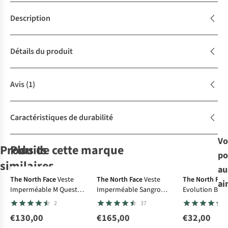
Description
Détails du produit
Avis
(1)
Caractéristiques de durabilité
Vo
Produits
Plus de cette marque
po
Le choix A.S.Adventure
similaires
au
The North Face
Veste
The North Face
Veste
The North Fac
ai
Imperméable M Quest
Imperméable Sangro
Evolution Box
Patagonia
Sprayway
Patagonia
Patagonia
T-
T-
T-
T-
Mono Jacket
Jacket
Regular Short 
2
37
Shirt P6 Logo
Shirt Mirror Tee
Shirt M'S P-6
Shirt P6 Logo
Responsibilitee
Logo T-Shirt
Responsibilitee
€130,00
€165,00
€32,00
70
16
1
70