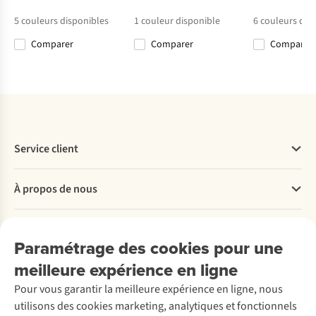
€50,00
€40,00
€50,00
€45,00
5
couleurs disponibles
1
couleur disponible
6
couleurs dis
Comparer
Comparer
Comparer
Comparer
Comparer
Comparer
Comparer
Service client
Questions fréquentes
À propos de nous
Commander
Payer
Travailler chez A.S.Adventure
Nos services
Livraison
Explore More
Paramétrage des cookies pour une
Retourner
Entreprise responsable
Location / Location sports d’hiver
meilleure expérience en ligne
Rétractation d'une commande
Découvrez
À propos d’Ayacucho
Seconde-main
Entretien & réparations
Pour vous garantir la meilleure expérience en ligne, nous
Nos magasins
Entretien de ski
A.S.Magazine
Garantie
utilisons des cookies marketing, analytiques et fonctionnels
À propos d’A.S.Adventure
Service de lavage