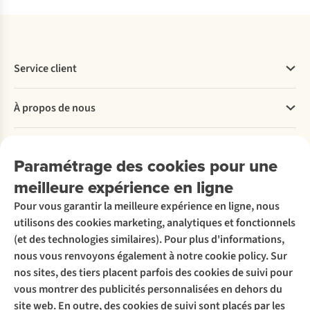
Service client
Questions fréquentes
À propos de nous
Commander
Payer
Travailler chez A.S.Adventure
Nos services
Livraison
Explore More
Paramétrage des cookies pour une
Retourner
Entreprise responsable
Location / Location sports d’hiver
meilleure expérience en ligne
Rétractation d'une commande
Découvrez
À propos d’Ayacucho
Seconde-main
Entretien & réparations
Pour vous garantir la meilleure expérience en ligne, nous
Nos magasins
Entretien de ski
A.S.Magazine
Garantie
utilisons des cookies marketing, analytiques et fonctionnels
À propos d’A.S.Adventure
Service de lavage
Explore Camp
Contactez-nous
(et des technologies similaires). Pour plus d'informations,
Déclaration d'accessibilité
Entretien de chaussures
Gear Check
nous vous renvoyons également à notre cookie policy. Sur
Réparation de chaussures
Expertise & conseils
nos sites, des tiers placent parfois des cookies de suivi pour
Abonnez-vous à la newsletter
Réparation de vêtements
vous montrer des publicités personnalisées en dehors du
Retouches
site web. En outre, des cookies de suivi sont placés par les