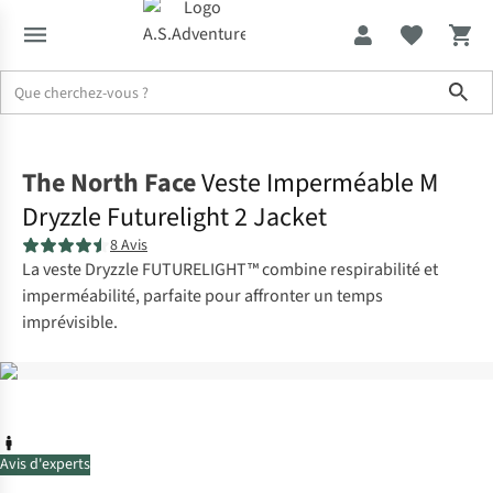
Sho
Accueil
The North Face
Veste Imperméable M
Dryzzle Futurelight 2 Jacket
8 Avis
La veste Dryzzle FUTURELIGHT™ combine respirabilité et
imperméabilité, parfaite pour affronter un temps
imprévisible.
Avis d'experts