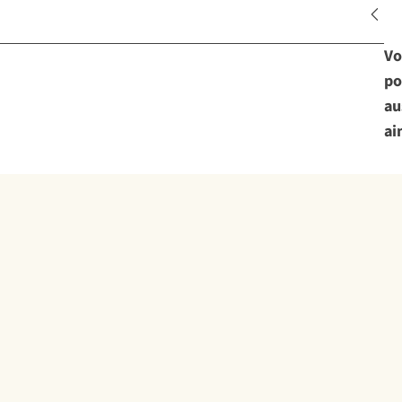
Vo
po
au
ai