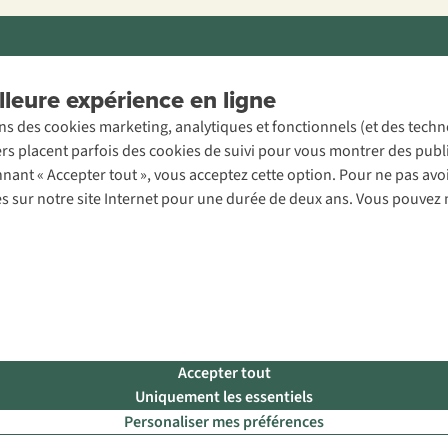
ons légales
Politique de confidentialité
Conditions générales
Cookie 
leure expérience en ligne
ons des cookies marketing, analytiques et fonctionnels (et des tech
ers placent parfois des cookies de suivi pour vous montrer des publ
onnant « Accepter tout », vous acceptez cette option. Pour ne pas a
es sur notre site Internet pour une durée de deux ans. Vous pouvez 
Accepter tout
Uniquement les essentiels
Personaliser mes préférences