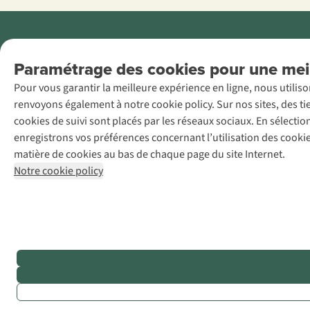
Menti
Paramétrage des cookies pour une meil
AS Adventure
Pour vous garantir la meilleure expérience en ligne, nous utilis
France SAS,
renvoyons également à notre cookie policy. Sur nos sites, des ti
Rue du Vieux
cookies de suivi sont placés par les réseaux sociaux. En sélecti
Faubourg 14, F-
enregistrons vos préférences concernant l’utilisation des cooki
59000 Lille
matière de cookies au bas de chaque page du site Internet.
+32 (0)3 828
Notre cookie policy
30 15
team@asadventure.com
TVA
FR52.529.478.943