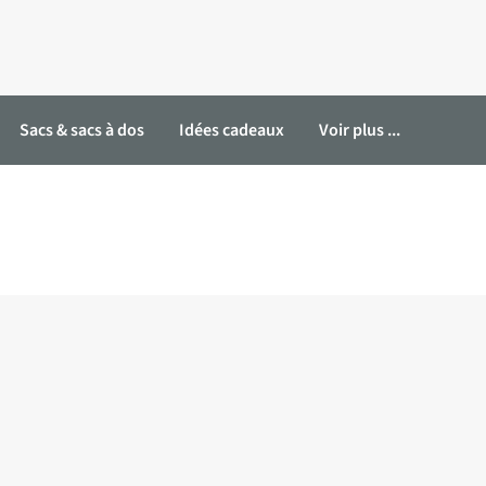
Sacs & sacs à dos
Idées cadeaux
Voir plus ...