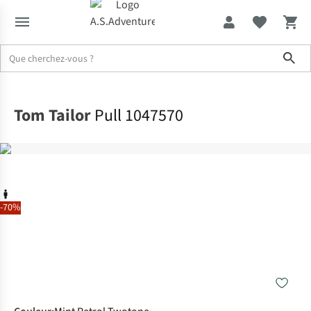
Sho
Accueil
Tom Tailor
Pull 1047570
-70%