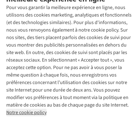
Seconde-main
Entretien & réparations
Pour vous garantir la meilleure expérience en ligne, nous
Nos magasins
Entretien de ski
A.S.Magazine
Garantie
utilisons des cookies marketing, analytiques et fonctionnels
À propos d’A.S.Adventure
Service de lavage
Explore Camp
Contactez-nous
(et des technologies similaires). Pour plus d'informations,
Déclaration d'accessibilité
Entretien de chaussures
Gear Check
nous vous renvoyons également à notre cookie policy. Sur
Réparation de chaussures
Expertise & conseils
nos sites, des tiers placent parfois des cookies de suivi pour
Abonnez-vous à la newsletter
Réparation de vêtements
vous montrer des publicités personnalisées en dehors du
Retouches
site web. En outre, des cookies de suivi sont placés par les
Pour les entreprises
Suivez-nous
réseaux sociaux. En sélectionnant « Accepter tout », vous
acceptez cette option. Pour ne pas avoir à vous poser la
même question à chaque fois, nous enregistrons vos
préférences concernant l’utilisation des cookies sur notre
site Internet pour une durée de deux ans. Vous pouvez
modifier vos préférences à tout moment via la politique en
Mentions légales
Politique de confidentialité
matière de cookies au bas de chaque page du site Internet.
Conditions générales
Cookie Policy
Notre cookie policy
AS Adventure France SAS,
Rue du Vieux Faubourg 14,
F-59000 Lille
team@asadventure.com
+32 (0)3 828 30 15
TVA FR52.529.478.943