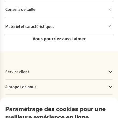
Conseils de taille
Matériel et caractéristiques
Vous pourriez aussi aimer
Service client
Questions fréquentes
À propos de nous
Commander
Payer
Travailler chez A.S.Adventure
Nos services
Livraison
Explore More
Paramétrage des cookies pour une
Retourner
Entreprise responsable
Location / Location sports d’hiver
meilleure expérience en ligne
Rétractation d'une commande
Découvrez
À propos d’Ayacucho