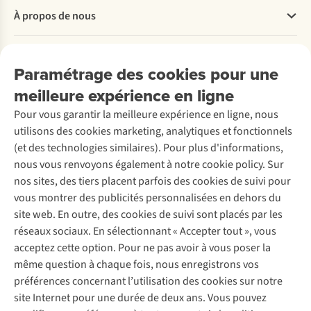
Questions fréquentes
À propos de nous
Commander
Payer
Travailler chez A.S.Adventure
Nos services
Livraison
Explore More
Paramétrage des cookies pour une
Retourner
Entreprise responsable
Location / Location sports d’hiver
meilleure expérience en ligne
Rétractation d'une commande
Découvrez
À propos d’Ayacucho
Seconde-main
Entretien & réparations
Pour vous garantir la meilleure expérience en ligne, nous
Nos magasins
Entretien de ski
A.S.Magazine
Garantie
utilisons des cookies marketing, analytiques et fonctionnels
À propos d’A.S.Adventure
Service de lavage
Explore Camp
Contactez-nous
(et des technologies similaires). Pour plus d'informations,
Déclaration d'accessibilité
Entretien de chaussures
Gear Check
nous vous renvoyons également à notre cookie policy. Sur
Réparation de chaussures
Expertise & conseils
nos sites, des tiers placent parfois des cookies de suivi pour
Abonnez-vous à la newsletter
Réparation de vêtements
vous montrer des publicités personnalisées en dehors du
Retouches
site web. En outre, des cookies de suivi sont placés par les
Pour les entreprises
Suivez-nous
réseaux sociaux. En sélectionnant « Accepter tout », vous
acceptez cette option. Pour ne pas avoir à vous poser la
même question à chaque fois, nous enregistrons vos
préférences concernant l’utilisation des cookies sur notre
site Internet pour une durée de deux ans. Vous pouvez