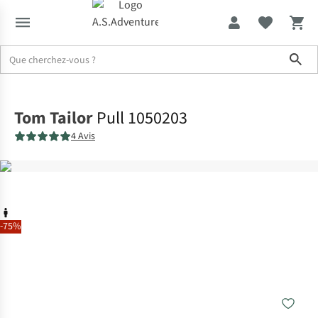
Sho
Accueil
Tom Tailor
Pull 1050203
4 Avis
-75%