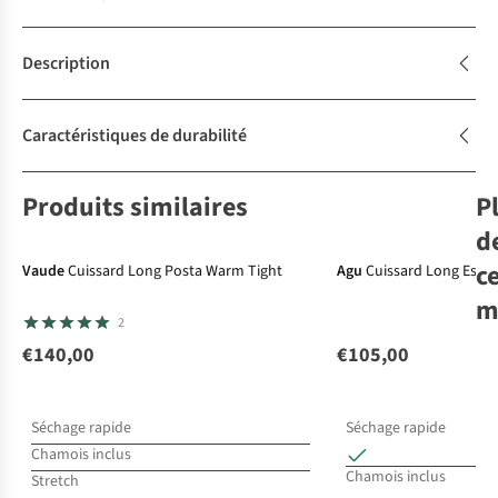
Description
Caractéristiques de durabilité
Produits similaires
P
d
c
Vaude
Cuissard Long Posta Warm Tight
Agu
Cuissard Long Essen
m
2
€140,00
€105,00
Va
Flu
Séchage rapide
Séchage rapide
Chamois inclus
€1
Chamois inclus
Stretch