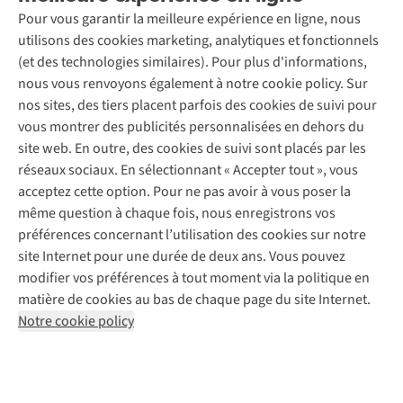
Seconde-main
Entretien & réparations
Pour vous garantir la meilleure expérience en ligne, nous
Nos magasins
Entretien de ski
A.S.Magazine
Garantie
utilisons des cookies marketing, analytiques et fonctionnels
À propos d’A.S.Adventure
Service de lavage
Explore Camp
Contactez-nous
(et des technologies similaires). Pour plus d'informations,
Déclaration d'accessibilité
Entretien de chaussures
Gear Check
nous vous renvoyons également à notre cookie policy. Sur
Réparation de chaussures
Expertise & conseils
nos sites, des tiers placent parfois des cookies de suivi pour
Abonnez-vous à la newsletter
Réparation de vêtements
vous montrer des publicités personnalisées en dehors du
Retouches
site web. En outre, des cookies de suivi sont placés par les
Pour les entreprises
Suivez-nous
réseaux sociaux. En sélectionnant « Accepter tout », vous
acceptez cette option. Pour ne pas avoir à vous poser la
même question à chaque fois, nous enregistrons vos
préférences concernant l’utilisation des cookies sur notre
site Internet pour une durée de deux ans. Vous pouvez
modifier vos préférences à tout moment via la politique en
Mentions légales
Politique de confidentialité
matière de cookies au bas de chaque page du site Internet.
Conditions générales
Cookie Policy
Notre cookie policy
AS Adventure France SAS,
Rue du Vieux Faubourg 14,
F-59000 Lille
team@asadventure.com
+32 (0)3 828 30 15
TVA FR52.529.478.943