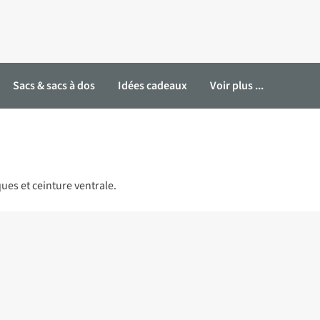
Sacs & sacs à dos
Idées cadeaux
Voir plus ...
ues et ceinture ventrale.