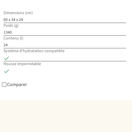
Dos
20
Dimensions (cm)
60 x 34 x 24
€9
Poids (g)
1340
3
c
Contenu (l)
dis
24
Système d'hydratation compatible
Housse imperméable
Comparer