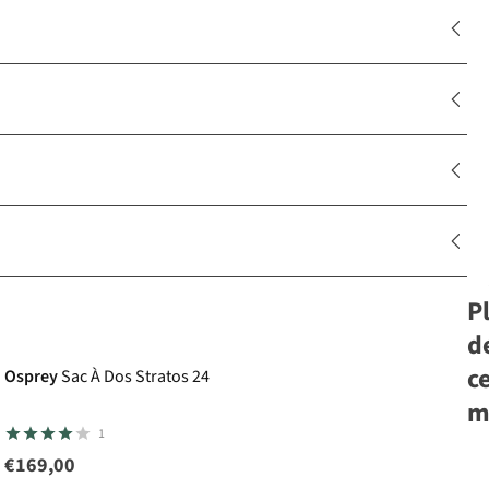
P
Le choix A.S.Adventure
d
c
Osprey
Sac À Dos Stratos 24
m
1
€169,00
Va