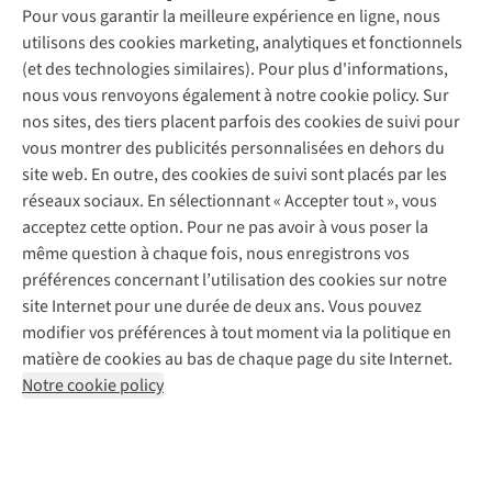
Entretien & réparations
Pour vous garantir la meilleure expérience en ligne, nous
Nos magasins
Entretien de ski
A.S.Magazine
Garantie
utilisons des cookies marketing, analytiques et fonctionnels
À propos d’A.S.Adventure
Service de lavage
Explore Camp
Contactez-nous
(et des technologies similaires). Pour plus d'informations,
Déclaration d'accessibilité
Entretien de chaussures
Gear Check
nous vous renvoyons également à notre cookie policy. Sur
Réparation de chaussures
Expertise & conseils
nos sites, des tiers placent parfois des cookies de suivi pour
Abonnez-vous à la newsletter
Réparation de vêtements
vous montrer des publicités personnalisées en dehors du
Retouches
site web. En outre, des cookies de suivi sont placés par les
Pour les entreprises
Suivez-nous
réseaux sociaux. En sélectionnant « Accepter tout », vous
acceptez cette option. Pour ne pas avoir à vous poser la
même question à chaque fois, nous enregistrons vos
préférences concernant l’utilisation des cookies sur notre
site Internet pour une durée de deux ans. Vous pouvez
modifier vos préférences à tout moment via la politique en
Mentions légales
Politique de confidentialité
matière de cookies au bas de chaque page du site Internet.
Conditions générales
Cookie Policy
Notre cookie policy
AS Adventure France SAS,
Rue du Vieux Faubourg 14,
F-59000 Lille
team@asadventure.com
+32 (0)3 828 30 15
TVA FR52.529.478.943