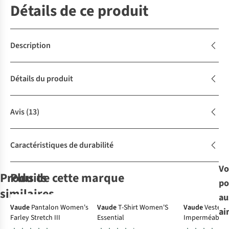
Détails de ce produit
Description
Détails du produit
Avis
(13)
Caractéristiques de durabilité
Vo
Produits
Plus de cette marque
po
similaires
au
Ultraléger
Vaude
Pantalon Women's
Vaude
T-Shirt Women'S
Vaude
Veste
ai
Farley Stretch III
Essential
Imperméable 
Haglöfs
Fjällräven
Royal Robbins
Short
Patagonia
Short
Light Jacket