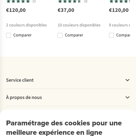
10
28
L.I.M Pace
High Coast Lites
Short W Crux
Short W'S
Shorts W
Roamwith
€120,00
€37,00
€120,00
23
Shorts
€84,90
€100,00
€99,95
€85,00
2
couleurs disponibles
10
couleurs disponibles
9
couleurs dis
Comparer
Comparer
Comparer
%
Comparer
Comparer
Comparer
Comparer
Service client
Questions fréquentes
À propos de nous
Commander
Payer
Travailler chez A.S.Adventure
Nos services
Livraison
Explore More
Paramétrage des cookies pour une
Retourner
Entreprise responsable
Location / Location sports d’hiver
meilleure expérience en ligne
Rétractation d'une commande
Découvrez
À propos d’Ayacucho
Seconde-main