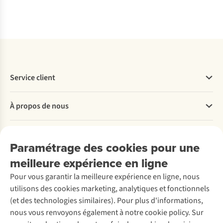
Service client
Questions fréquentes
À propos de nous
Commander
Payer
Travailler chez A.S.Adventure
Nos services
Livraison
Explore More
Paramétrage des cookies pour une
Retourner
Entreprise responsable
Location / Location sports d’hiver
meilleure expérience en ligne
Rétractation d'une commande
Découvrez
À propos d’Ayacucho
Seconde-main
Entretien & réparations
Pour vous garantir la meilleure expérience en ligne, nous
Nos magasins
Entretien de ski
A.S.Magazine
Garantie
utilisons des cookies marketing, analytiques et fonctionnels
À propos d’A.S.Adventure
Service de lavage
Explore Camp
Contactez-nous
(et des technologies similaires). Pour plus d'informations,
Déclaration d'accessibilité
Entretien de chaussures
Gear Check
nous vous renvoyons également à notre cookie policy. Sur
Réparation de chaussures
Expertise & conseils