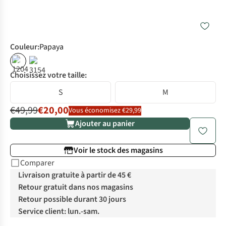
Couleur
:
Papaya
%
Choisissez votre taille:
S
M
€49,99
€20,00
Vous économisez €29,99
Ajouter au panier
Voir le stock des magasins
Comparer
Livraison gratuite à partir de 45 €
Retour gratuit dans nos magasins
Retour possible durant 30 jours
Service client: lun.-sam.