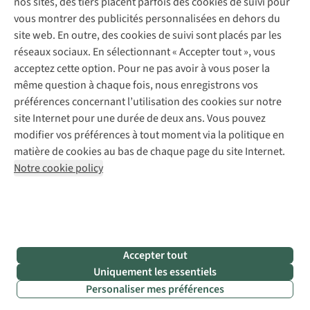
nos sites, des tiers placent parfois des cookies de suivi pour
Abonnez-vous à la newsletter
Réparation de vêtements
vous montrer des publicités personnalisées en dehors du
Retouches
site web. En outre, des cookies de suivi sont placés par les
Pour les entreprises
Suivez-nous
réseaux sociaux. En sélectionnant « Accepter tout », vous
acceptez cette option. Pour ne pas avoir à vous poser la
même question à chaque fois, nous enregistrons vos
préférences concernant l’utilisation des cookies sur notre
site Internet pour une durée de deux ans. Vous pouvez
modifier vos préférences à tout moment via la politique en
Mentions légales
Politique de confidentialité
matière de cookies au bas de chaque page du site Internet.
Conditions générales
Cookie Policy
Notre cookie policy
AS Adventure France SAS,
Rue du Vieux Faubourg 14,
F-59000 Lille
team@asadventure.com
+32 (0)3 828 30 15
TVA FR52.529.478.943
Accepter tout
Uniquement les essentiels
Personaliser mes préférences