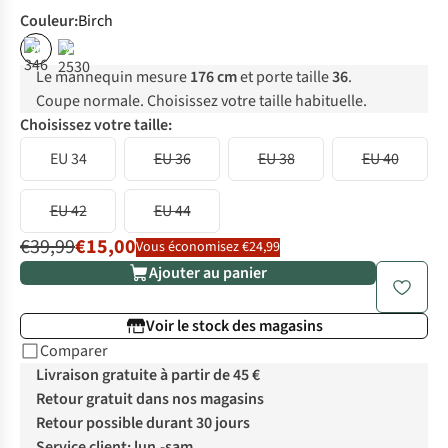
Couleur
:
Birch
%
%
Le mannequin mesure
176 cm
et porte taille
36
.
Coupe normale. Choisissez votre taille habituelle.
Choisissez votre taille:
EU 34
EU 36
EU 38
EU 40
EU 42
EU 44
€39,99
€15,00
Vous économisez €24,99
Ajouter au panier
Voir le stock des magasins
Comparer
Livraison gratuite à partir de 45 €
Retour gratuit dans nos magasins
Retour possible durant 30 jours
Service client: lun.-sam.