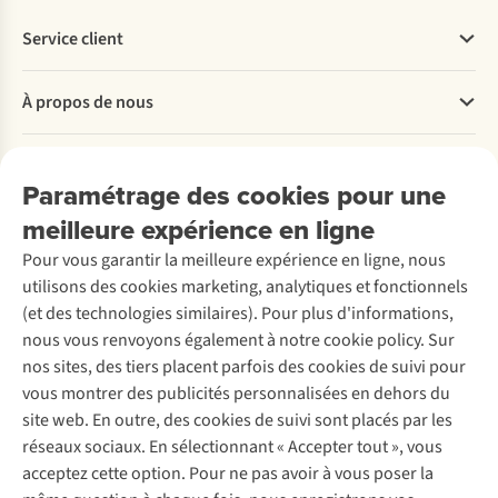
Service client
Questions fréquentes
À propos de nous
Commander
Payer
Travailler chez A.S.Adventure
Nos services
Livraison
Explore More
Paramétrage des cookies pour une
Retourner
Entreprise responsable
Location / Location sports d’hiver
meilleure expérience en ligne
Rétractation d'une commande
Découvrez
À propos d’Ayacucho
Seconde-main
Entretien & réparations
Pour vous garantir la meilleure expérience en ligne, nous
Nos magasins
Entretien de ski
A.S.Magazine
Garantie
utilisons des cookies marketing, analytiques et fonctionnels
À propos d’A.S.Adventure
Service de lavage
Explore Camp
Contactez-nous
(et des technologies similaires). Pour plus d'informations,
Déclaration d'accessibilité
Entretien de chaussures
Gear Check
nous vous renvoyons également à notre cookie policy. Sur
Réparation de chaussures
Expertise & conseils
nos sites, des tiers placent parfois des cookies de suivi pour
Abonnez-vous à la newsletter
Réparation de vêtements
vous montrer des publicités personnalisées en dehors du
Retouches
site web. En outre, des cookies de suivi sont placés par les
Pour les entreprises
Suivez-nous
réseaux sociaux. En sélectionnant « Accepter tout », vous
acceptez cette option. Pour ne pas avoir à vous poser la