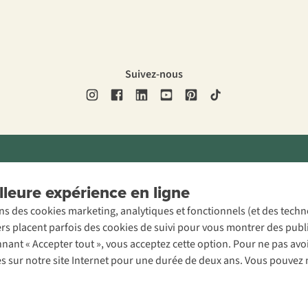
Suivez-nous
ons légales
Politique de confidentialité
Conditions générales
Cookie 
leure expérience en ligne
ons des cookies marketing, analytiques et fonctionnels (et des tech
ers placent parfois des cookies de suivi pour vous montrer des publ
onnant « Accepter tout », vous acceptez cette option. Pour ne pas a
es sur notre site Internet pour une durée de deux ans. Vous pouvez 