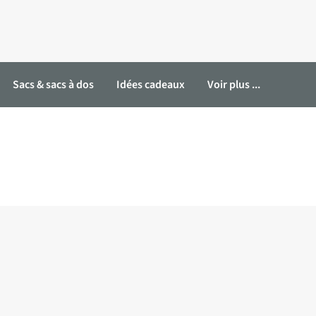
Sacs & sacs à dos
Idées cadeaux
Voir plus ...