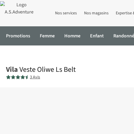
Nos services
Nos magasins
Expertise 
Promotions
Femme
Homme
Enfant
Randonn
Accueil
Veste Oliwe Ls Belt
Vila
Veste Oliwe Ls Belt
3 Avis