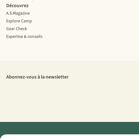
Voici
Découvrez
ses
7
A.S.Magazine
conseils.
Explore Camp
Gear Check
Expertise & conseils
Abonnez-vous à la newsletter
Menti