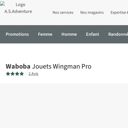
Nos services
Nos magasins
Expertise 
Promotions
Femme
Homme
Enfant
Randonn
Accueil
Jouets Wingman Pro
Waboba
Jouets Wingman Pro
2 Avis