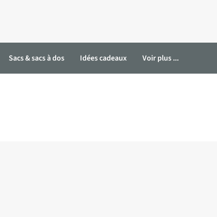
Sacs & sacs à dos
Idées cadeaux
Voir plus ...