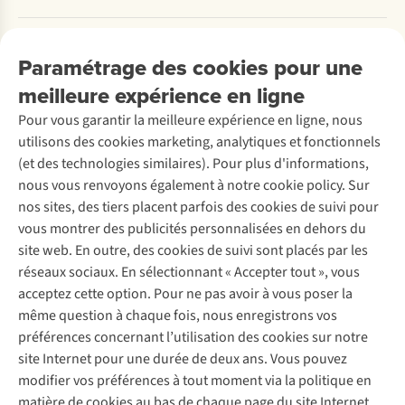
Commander
Payer
Travailler chez A.S.Adventure
Nos services
Livraison
Explore More
Paramétrage des cookies pour une
Retourner
Entreprise responsable
Location / Location sports d’hiver
meilleure expérience en ligne
Rétractation d'une commande
Découvrez
À propos d’Ayacucho
Seconde-main
Entretien & réparations
Pour vous garantir la meilleure expérience en ligne, nous
Nos magasins
Entretien de ski
A.S.Magazine
Garantie
utilisons des cookies marketing, analytiques et fonctionnels
À propos d’A.S.Adventure
Service de lavage
Explore Camp
Contactez-nous
(et des technologies similaires). Pour plus d'informations,
Déclaration d'accessibilité
Entretien de chaussures
Gear Check
nous vous renvoyons également à notre cookie policy. Sur
Réparation de chaussures
Expertise & conseils
nos sites, des tiers placent parfois des cookies de suivi pour
Abonnez-vous à la newsletter
Réparation de vêtements
vous montrer des publicités personnalisées en dehors du
Retouches
site web. En outre, des cookies de suivi sont placés par les
Pour les entreprises
Suivez-nous
réseaux sociaux. En sélectionnant « Accepter tout », vous
acceptez cette option. Pour ne pas avoir à vous poser la
même question à chaque fois, nous enregistrons vos
préférences concernant l’utilisation des cookies sur notre
site Internet pour une durée de deux ans. Vous pouvez
modifier vos préférences à tout moment via la politique en
Mentions légales
Politique de confidentialité
matière de cookies au bas de chaque page du site Internet.