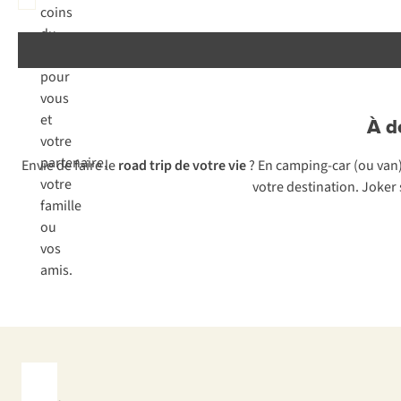
coins
du
monde,
pour
vous
et
À d
votre
partenaire,
Envie de faire le
road trip de votre vie
? En camping-car (ou van)
votre
votre destination. Joker 
famille
ou
vos
amis.