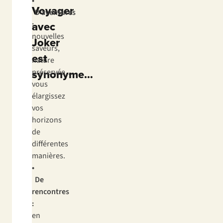
•
Voyager
D’aventures
avec
:
nouvelles
Joker
saveurs,
est
nature
synonyme…
préservée…
vous
élargissez
vos
horizons
de
différentes
manières.
•
De
rencontres
:
en