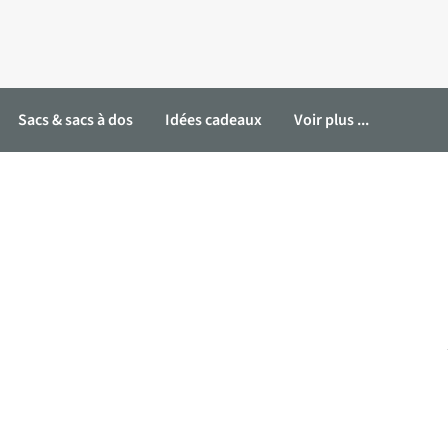
Sacs & sacs à dos
Idées cadeaux
Voir plus ...