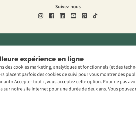
Suivez-nous
ons légales
Politique de confidentialité
Conditions générales
Cookie 
leure expérience en ligne
ons des cookies marketing, analytiques et fonctionnels (et des tech
ers placent parfois des cookies de suivi pour vous montrer des publ
onnant « Accepter tout », vous acceptez cette option. Pour ne pas a
es sur notre site Internet pour une durée de deux ans. Vous pouvez 