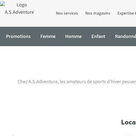
Nos services
Nos magasins
Expertise 
Promotions
Femme
Homme
Enfant
Randonn
Offre de locat
Accueil
Location de ski
Offre sports d'hiver par magasin
Chez A.S.Adventure, les amateurs de sports d’hiver peuv
Loca