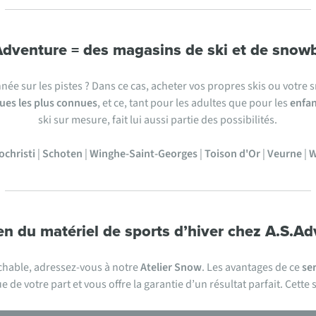
Adventure = des magasins de ski et de snow
née sur les pistes ? Dans ce cas, acheter vos propres skis ou votr
es les plus connues
, et ce, tant pour les adultes que pour les
enfan
ski sur mesure, fait lui aussi partie des possibilités.
ochristi
|
Schoten
|
Winghe-Saint-Georges
|
Toison d'Or
|
Veurne
|
W
en du matériel de sports d’hiver chez A.S.A
chable, adressez-vous à notre
Atelier Snow
. Les avantages de ce
se
e votre part et vous offre la garantie d’un résultat parfait. Cette 