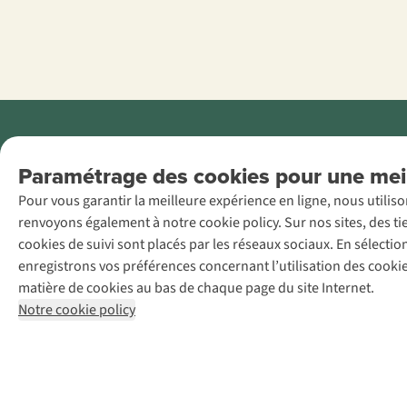
Menti
Paramétrage des cookies pour une meil
AS Adventure
Pour vous garantir la meilleure expérience en ligne, nous utilis
France SAS,
renvoyons également à notre cookie policy. Sur nos sites, des ti
Rue du Vieux
cookies de suivi sont placés par les réseaux sociaux. En sélecti
Faubourg 14, F-
enregistrons vos préférences concernant l’utilisation des cooki
59000 Lille
matière de cookies au bas de chaque page du site Internet.
+32 (0)3 828
Notre cookie policy
30 15
team@asadventure.com
TVA
FR52.529.478.943