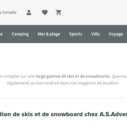
& Conseils
Shopping cart
ée
Camping
Mer & plage
Sports
Vélo
Voyage
ion de matériel de sports d’hi
ent compter sur une
large gamme de skis et de snowboards
. Que vo
(également) au bon endroit dans nos magasins de location.
tion de skis et de snowboard chez A.S.Adve