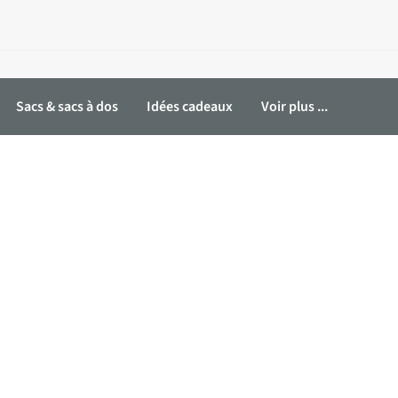
Sacs & sacs à dos
Idées cadeaux
Voir plus ...