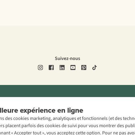
Suivez-nous
ons légales
Politique de confidentialité
Conditions générales
Cookie 
leure expérience en ligne
ons des cookies marketing, analytiques et fonctionnels (et des tech
ers placent parfois des cookies de suivi pour vous montrer des publ
onnant « Accepter tout », vous acceptez cette option. Pour ne pas a