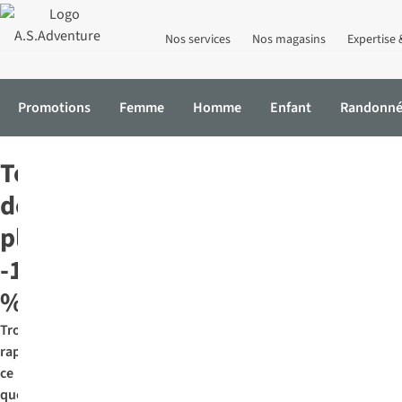
Nos services
Nos magasins
Expertise 
Promotions
Femme
Homme
Enfant
Randonn
Accueil
Promotions
Tongs de plage
Tongs
de
plage
-15
%*
Trouvez
rapidement
ce
que