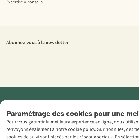
Expertise & conseils
Abonnez-vous à la newsletter
Menti
Paramétrage des cookies pour une meil
AS Adventure
Pour vous garantir la meilleure expérience en ligne, nous utilis
France SAS,
renvoyons également à notre cookie policy. Sur nos sites, des ti
Rue du Vieux
cookies de suivi sont placés par les réseaux sociaux. En sélecti