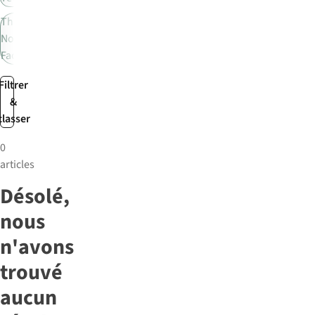
The
North
Face
Filtrer
&
classer
0
articles
Désolé,
nous
n'avons
trouvé
aucun