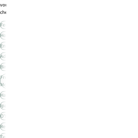
vous
cherchez:
Femme
Homme
Enfant
Adidas
Birkenstock
Freedom
Moses
Havaianas
Ipanema
O'Neill
Reef
Teva