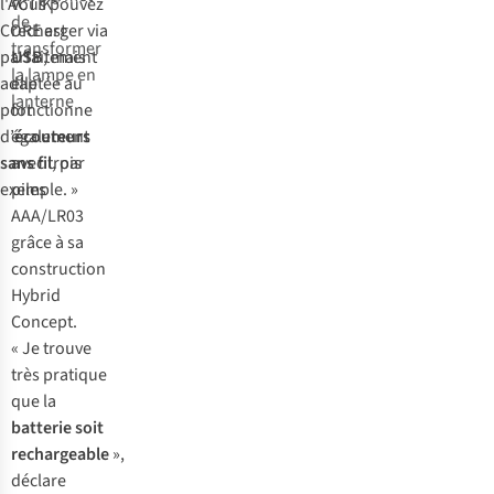
l'ACTIK®
vous pouvez
de
CORE est
recharger via
transformer
parfaitement
USB
, mais
la lampe en
adaptée au
elle
lanterne
port
fonctionne
d’
également
écouteurs
sans fil
avec trois
, par
exemple. »
piles
AAA/LR03
grâce à sa
construction
Hybrid
Concept.
« Je trouve
très pratique
que la
batterie soit
rechargeable
»,
déclare