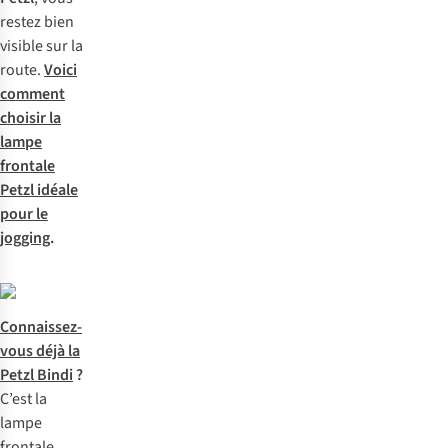
restez bien
visible sur la
route.
Voici
comment
choisir la
lampe
frontale
Petzl idéale
pour le
jogging
.
Connaissez-
vous déjà la
Petzl Bindi
?
C
’est
la
l
ampe
fr
ontale