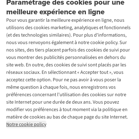
Paramétrage des cookies pour une
Retourner
Entreprise responsable
Location / Location sports d’hiver
meilleure expérience en ligne
Rétractation d'une commande
Découvrez
À propos d’Ayacucho
Seconde-main
Entretien & réparations
Pour vous garantir la meilleure expérience en ligne, nous
Nos magasins
Entretien de ski
A.S.Magazine
Garantie
utilisons des cookies marketing, analytiques et fonctionnels
À propos d’A.S.Adventure
Service de lavage
Explore Camp
Contactez-nous
(et des technologies similaires). Pour plus d'informations,
Déclaration d'accessibilité
Entretien de chaussures
Gear Check
nous vous renvoyons également à notre cookie policy. Sur
Réparation de chaussures
Expertise & conseils
nos sites, des tiers placent parfois des cookies de suivi pour
Abonnez-vous à la newsletter
Réparation de vêtements
vous montrer des publicités personnalisées en dehors du
Retouches
site web. En outre, des cookies de suivi sont placés par les
Pour les entreprises
Suivez-nous
réseaux sociaux. En sélectionnant « Accepter tout », vous
acceptez cette option. Pour ne pas avoir à vous poser la
même question à chaque fois, nous enregistrons vos
préférences concernant l’utilisation des cookies sur notre
site Internet pour une durée de deux ans. Vous pouvez
modifier vos préférences à tout moment via la politique en
Mentions légales
Politique de confidentialité
matière de cookies au bas de chaque page du site Internet.
Conditions générales
Cookie Policy
Notre cookie policy
AS Adventure France SAS,
Rue du Vieux Faubourg 14,
F-59000 Lille