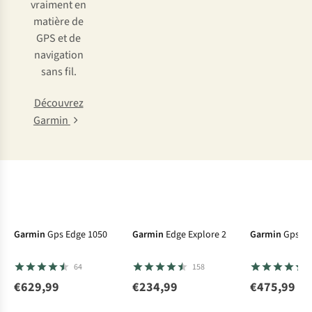
vraiment en
matière de
GPS et de
navigation
sans fil.
Découvrez
Garmin
Avis d'experts
Garmin
Gps Edge 1050
Garmin
Edge Explore 2
Garmin
Gps Ed
64
158
€629,99
€234,99
€475,99