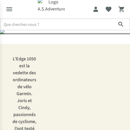
Garmin Edge 1050
Sho
Expertise & Conseils
À l’essai : le GPS de vélo Garmin Edge 1050
L’Edge 1050
est la
vedette des
ordinateurs
de vélo
Garmin.
Joris et
Cindy,
passionnés
de cyclisme,
l’ont testé