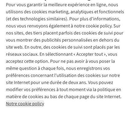
Entretien & réparations
Pour vous garantir la meilleure expérience en ligne, nous
Nos magasins
Entretien de ski
A.S.Magazine
Garantie
utilisons des cookies marketing, analytiques et fonctionnels
À propos d’A.S.Adventure
Service de lavage
Explore Camp
Contactez-nous
(et des technologies similaires). Pour plus d'informations,
Déclaration d'accessibilité
Entretien de chaussures
Gear Check
nous vous renvoyons également à notre cookie policy. Sur
Réparation de chaussures
Expertise & conseils
nos sites, des tiers placent parfois des cookies de suivi pour
Abonnez-vous à la newsletter
Réparation de vêtements
vous montrer des publicités personnalisées en dehors du
Retouches
site web. En outre, des cookies de suivi sont placés par les
Pour les entreprises
Suivez-nous
réseaux sociaux. En sélectionnant « Accepter tout », vous
acceptez cette option. Pour ne pas avoir à vous poser la
même question à chaque fois, nous enregistrons vos
préférences concernant l’utilisation des cookies sur notre
site Internet pour une durée de deux ans. Vous pouvez
modifier vos préférences à tout moment via la politique en
Mentions légales
Politique de confidentialité
matière de cookies au bas de chaque page du site Internet.
Conditions générales
Cookie Policy
Notre cookie policy
AS Adventure France SAS,
Rue du Vieux Faubourg 14,
F-59000 Lille
team@asadventure.com
+32 (0)3 828 30 15
TVA FR52.529.478.943