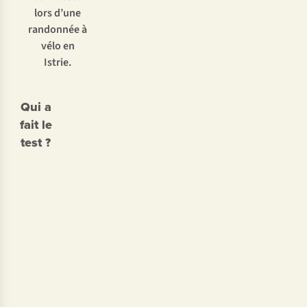
lors d’une
randonnée à
vélo en
Istrie.
Qui a
fait le
test ?
Joris
Cindy
Put
Pieters
•
•
Né en
Née en
1984
1976
•
•
Travaille
Travaille
comme
comme