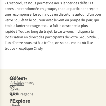
« C’est cool, ça nous permet de nous lancer des défis ! Et
après une randonnée en groupe, chaque participant reçoit
une récompense. Le soir, nous en discutons autour d’un bon
verre : qui était le coureur avec le vent en poupe du jour, qui
était la lanterne rouge et qui a fait la descente la plus
rapide ? Tout au long du trajet, la carte vous indiquera la
localisation en direct des participants de votre GroupRide. Si
l’un d’entre nous est à la traîne, on sait au moins où il se
trouve », explique Cindy.
Qu’est-
Chez
Découvrez
A.S.Adventure,
l’Explore
ce
nous
Camp
que
encourageons
l’Explore
nos
clients