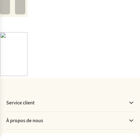
Service client
Questions fréquentes
À propos de nous
Commander
Payer
Travailler chez A.S.Adventure
Nos services
Livraison