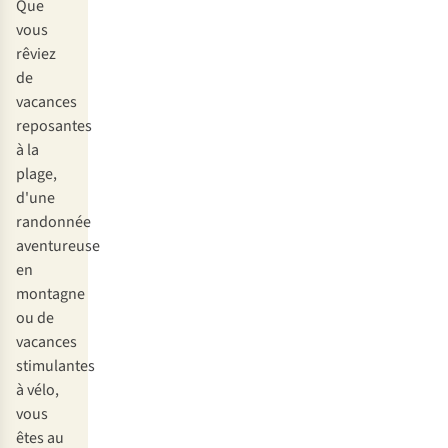
Que
en
vous
Istrie
rêviez
de
vacances
reposantes
à la
plage,
d'une
randonnée
aventureuse
en
montagne
ou de
vacances
stimulantes
à vélo,
vous
êtes au