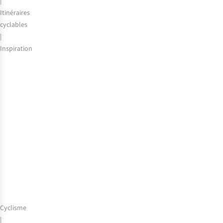
|
vélo
Itinéraires
cyclables
|
Inspiration
Pleins
feux
sur
les
itinéraires
gravel
Cyclisme
|