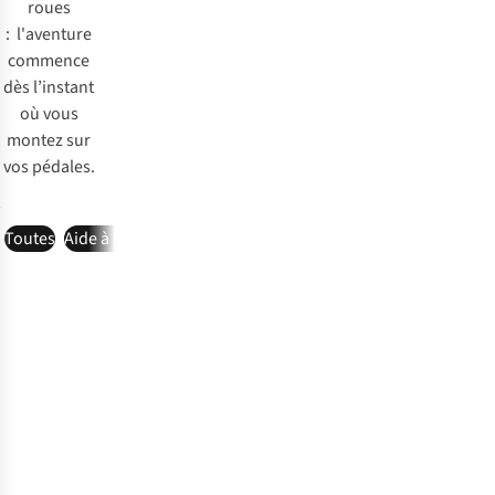
roues
: l'aventure
commence
dès l’instant
où vous
montez sur
vos pédales.
Toutes
Aide à l'achat
Check-list
Inspiration
Avis d'expert
Entret