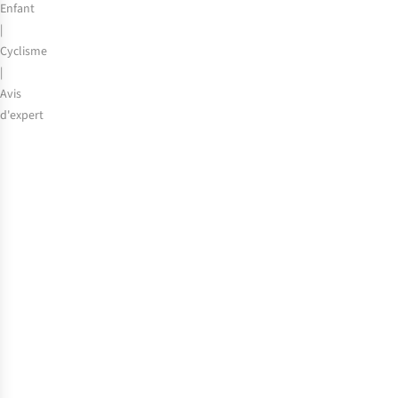
Enfant
|
Cyclisme
|
Avis
d'expert
Voici
comment
planifier
des
vacances
à
vélo
avec
des
enfants