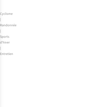
Cyclisme
|
Randonnée
|
Sports
d'hiver
|
Entretien
Comment
laver
ses
sous-
vêtements
thermiques
?