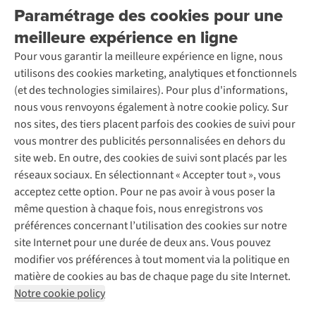
Explore More
Paramétrage des cookies pour une
Retourner
Entreprise responsable
Location / Location sports d’hiver
meilleure expérience en ligne
Rétractation d'une commande
Découvrez
À propos d’Ayacucho
Seconde-main
Entretien & réparations
Pour vous garantir la meilleure expérience en ligne, nous
Nos magasins
Entretien de ski
A.S.Magazine
Garantie
utilisons des cookies marketing, analytiques et fonctionnels
À propos d’A.S.Adventure
Service de lavage
Explore Camp
Contactez-nous
(et des technologies similaires). Pour plus d'informations,
Déclaration d'accessibilité
Entretien de chaussures
Gear Check
nous vous renvoyons également à notre cookie policy. Sur
Réparation de chaussures
Expertise & conseils
nos sites, des tiers placent parfois des cookies de suivi pour
Abonnez-vous à la newsletter
Réparation de vêtements
vous montrer des publicités personnalisées en dehors du
Retouches
site web. En outre, des cookies de suivi sont placés par les
Pour les entreprises
Suivez-nous
réseaux sociaux. En sélectionnant « Accepter tout », vous
acceptez cette option. Pour ne pas avoir à vous poser la
même question à chaque fois, nous enregistrons vos
préférences concernant l’utilisation des cookies sur notre
site Internet pour une durée de deux ans. Vous pouvez
modifier vos préférences à tout moment via la politique en
Mentions légales
Politique de confidentialité
matière de cookies au bas de chaque page du site Internet.
Conditions générales
Cookie Policy
Notre cookie policy