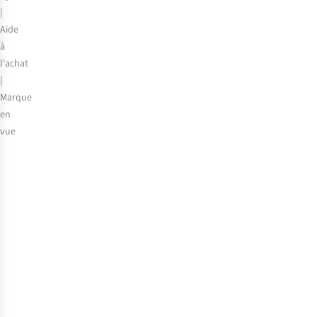
et
|
l’Espagne
Aide
à
l'achat
|
Marque
en
vue
Comment
choisir
la
meilleure
sacoche
de
vélo
ORTLIEB
?