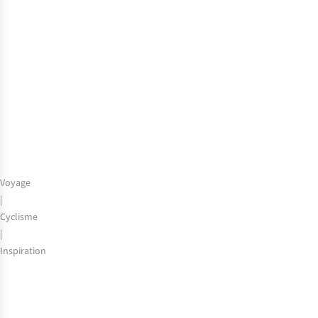
Écosse
Voyage
|
Cyclisme
|
Inspiration
Notre
collègue
Stefanie