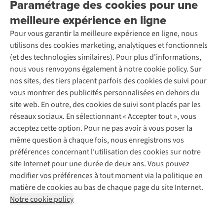
Paramétrage des cookies pour une
Retourner
Entreprise responsable
Location / Location sports d’hiver
meilleure expérience en ligne
Rétractation d'une commande
Découvrez
À propos d’Ayacucho
Seconde-main
Entretien & réparations
Pour vous garantir la meilleure expérience en ligne, nous
Nos magasins
Entretien de ski
A.S.Magazine
Garantie
utilisons des cookies marketing, analytiques et fonctionnels
À propos d’A.S.Adventure
Service de lavage
Explore Camp
Contactez-nous
(et des technologies similaires). Pour plus d'informations,
Déclaration d'accessibilité
Entretien de chaussures
Gear Check
nous vous renvoyons également à notre cookie policy. Sur
Réparation de chaussures
Expertise & conseils
nos sites, des tiers placent parfois des cookies de suivi pour
Abonnez-vous à la newsletter
Réparation de vêtements
vous montrer des publicités personnalisées en dehors du
Retouches
site web. En outre, des cookies de suivi sont placés par les
Pour les entreprises
Suivez-nous
réseaux sociaux. En sélectionnant « Accepter tout », vous
acceptez cette option. Pour ne pas avoir à vous poser la
même question à chaque fois, nous enregistrons vos
préférences concernant l’utilisation des cookies sur notre
site Internet pour une durée de deux ans. Vous pouvez
modifier vos préférences à tout moment via la politique en
Mentions légales
Politique de confidentialité
matière de cookies au bas de chaque page du site Internet.
Conditions générales
Cookie Policy
Notre cookie policy
AS Adventure France SAS,
Rue du Vieux Faubourg 14,
F-59000 Lille