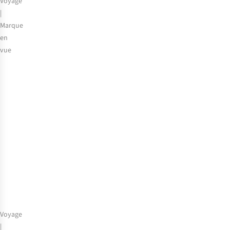
Voyage
|
Marque
en
vue
Voyagez
sans
souci
avec
Care
Plus
Voyage
|