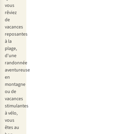
d’aventure
vous
en
rêviez
Europe
de
de
vacances
l’Est
reposantes
à la
plage,
d'une
randonnée
aventureuse
en
montagne
ou de
vacances
stimulantes
à vélo,
vous
êtes au