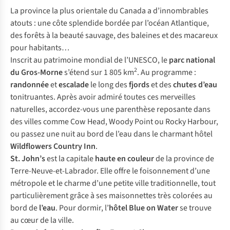
La province la plus orientale du Canada a d’innombrables
atouts : une côte splendide bordée par l’océan Atlantique,
des forêts à la beauté sauvage, des baleines et des macareux
pour habitants…
Inscrit au patrimoine mondial de l’UNESCO, le
parc national
2
du Gros-Morne
s’étend sur 1 805 km
. Au programme :
randonnée
et
escalade
le long des
fjords
et des
chutes d’eau
tonitruantes. Après avoir admiré toutes ces merveilles
naturelles, accordez-vous une parenthèse reposante dans
des villes comme Cow Head, Woody Point ou Rocky Harbour,
ou passez une nuit au bord de l’eau dans le charmant hôtel
Wildflowers Country Inn
.
St. John’s
est la capitale
haute en couleur
de la province de
Terre-Neuve-et-Labrador. Elle offre le foisonnement d’une
métropole et le charme d’une petite ville traditionnelle, tout
particulièrement grâce à ses maisonnettes très colorées au
bord de
l’eau
. Pour dormir, l’
hôtel Blue on Water
se trouve
au cœur de la ville.