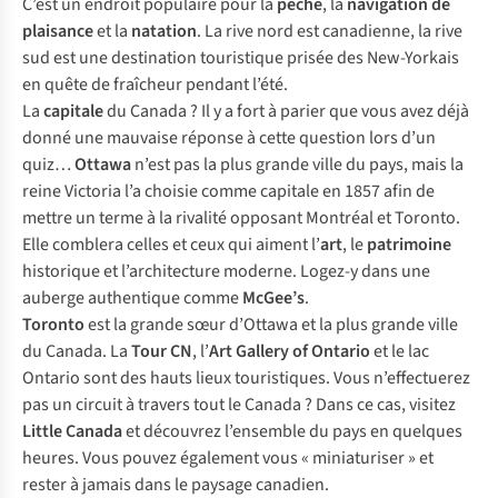
C’est un endroit populaire pour la
pêche
, la
navigation de
plaisance
et la
natation
. La rive nord est canadienne, la rive
sud est une destination touristique prisée des New-Yorkais
en quête de fraîcheur pendant l’été.
La
capitale
du Canada ? Il y a fort à parier que vous avez déjà
donné une mauvaise réponse à cette question lors d’un
quiz…
Ottawa
n’est pas la plus grande ville du pays, mais la
reine Victoria l’a choisie comme capitale en 1857 afin de
mettre un terme à la rivalité opposant Montréal et Toronto.
Elle comblera celles et ceux qui aiment l’
art
, le
patrimoine
historique et l’architecture moderne. Logez-y dans une
auberge authentique comme
McGee’s
.
Toronto
est la grande sœur d’Ottawa et la plus grande ville
du Canada. La
Tour CN
, l’
Art Gallery of Ontario
et le lac
Ontario sont des hauts lieux touristiques. Vous n’effectuerez
pas un circuit à travers tout le Canada ? Dans ce cas, visitez
Little Canada
et découvrez l’ensemble du pays en quelques
heures. Vous pouvez également vous « miniaturiser » et
rester à jamais dans le paysage canadien.