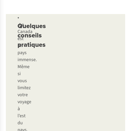
•
Quelques
Le
Canada
conseils
est
pratiques
un
pays
immense.
Même
si
vous
limitez
votre
voyage
à
l’est
du
pays,