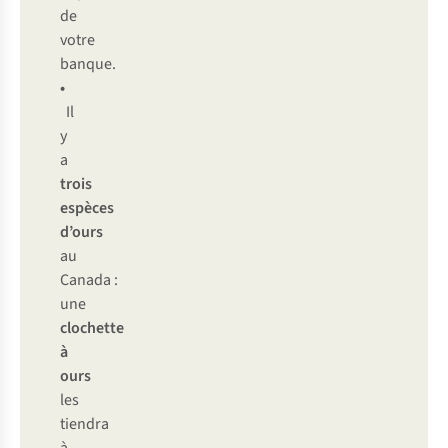
de
votre
banque.
•
Il
y
a
trois
espèces
d’ours
au
Canada :
une
clochette
à
ours
les
tiendra