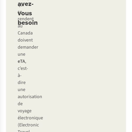
avez-
qui
vous
se
rendent
besoin
au
Canada
doivent
demander
une
eTA
,
c’est-
à-
dire
une
autorisation
de
voyage
électronique
(Electronic