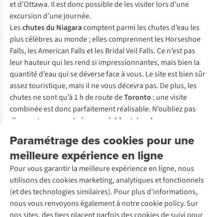
et d’Ottawa. Il est donc possible de les visiter lors d’une
excursion d’une journée.
Les
chutes du Niagara
comptent parmi les chutes d’eau les
plus célèbres au monde ; elles comprennent les Horseshoe
Falls, les American Falls et les Bridal Veil Falls. Ce n’est pas
leur hauteur qui les rend si impressionnantes, mais bien la
quantité d’eau qui se déverse face à vous. Le site est bien sûr
assez touristique, mais il ne vous décevra pas. De plus, les
chutes ne sont qu’à 1 h de route de
Toronto
: une visite
combinée est donc parfaitement réalisable. N’oubliez pas
d’emporter une
veste imperméable
et des
chaussures
imperméables
!
Paramétrage des cookies pour une
Vous voulez encore plus d’eau ? Situé un peu plus au nord,
le
meilleure expérience en ligne
parc provincial Algonquin
est le paradis des
amateurs de
canoë
. Vous pouvez faire une
excursion de plusieurs jours
Pour vous garantir la meilleure expérience en ligne, nous
qui vous fera longer en canoë des collines d’érables rouges
utilisons des cookies marketing, analytiques et fonctionnels
et des crêtes rocheuses. Il n’y a pas de voitures, la seule
(et des technologies similaires). Pour plus d'informations,
façon d’explorer les merveilles de l’Algonquin est la marche
nous vous renvoyons également à notre cookie policy. Sur
ou le bateau. L’endroit est donc parfait pour
camper
en toute
nos sites, des tiers placent parfois des cookies de suivi pour