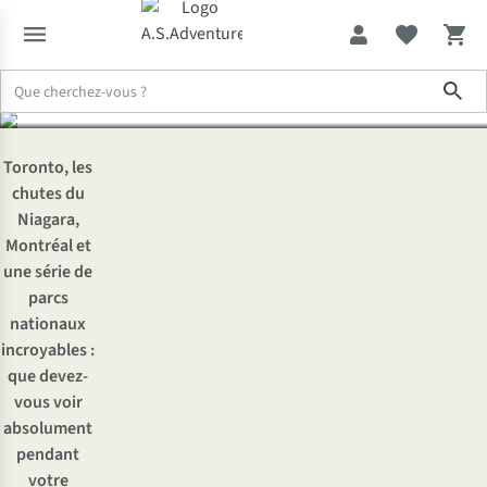
Canada
Sho
Expertise & Conseils
Les étapes incontournables d’un circuit dan
Toronto, les
chutes du
Niagara,
Montréal et
une série de
parcs
nationaux
incroyables :
que devez-
vous voir
absolument
pendant
votre