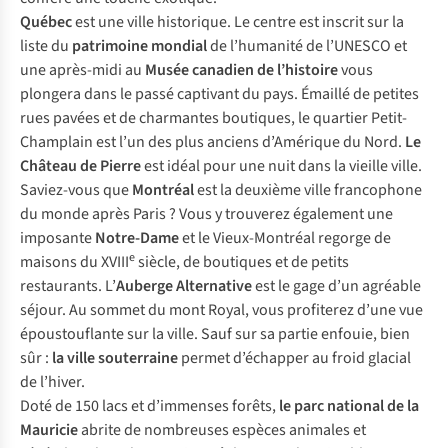
Québec
est une ville historique. Le centre est inscrit sur la
liste du
patrimoine mondial
de l’humanité de l’UNESCO et
une après-midi au
Musée canadien de l’histoire
vous
plongera dans le passé captivant du pays. Émaillé de petites
rues pavées et de charmantes boutiques, le quartier Petit-
Champlain est l’un des plus anciens d’Amérique du Nord.
Le
Château de Pierre
est idéal pour une nuit dans la vieille ville.
Saviez-vous que
Montréal
est la deuxième ville francophone
du monde après Paris ? Vous y trouverez également une
imposante
Notre-Dame
et le Vieux-Montréal regorge de
e
maisons du XVIII
siècle, de boutiques et de petits
restaurants. L’
Auberge Alternative
est le gage d’un agréable
séjour. Au sommet du mont Royal, vous profiterez d’une vue
époustouflante sur la ville. Sauf sur sa partie enfouie, bien
sûr :
la ville souterraine
permet d’échapper au froid glacial
de l’hiver.
Doté de 150 lacs et d’immenses forêts,
le parc national de la
Mauricie
abrite de nombreuses espèces animales et