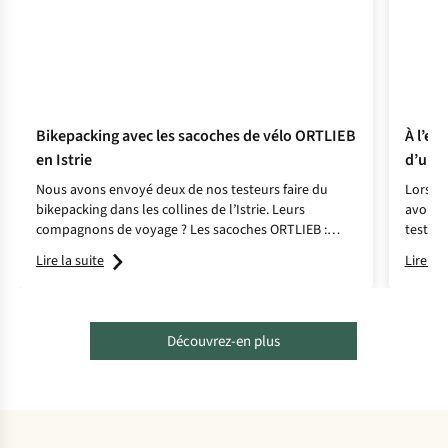
Bikepacking avec les sacoches de vélo ORTLIEB
À l’es
en Istrie
d’une 
Nous avons envoyé deux de nos testeurs faire du
Lors d’
bikepacking dans les collines de l’Istrie. Leurs
avons 
compagnons de voyage ? Les sacoches ORTLIEB :
test ul
robustes, imperméables et fiables pour toutes les
respira
Lire la suite
Lire la 
aventures.
Découvrez-en plus