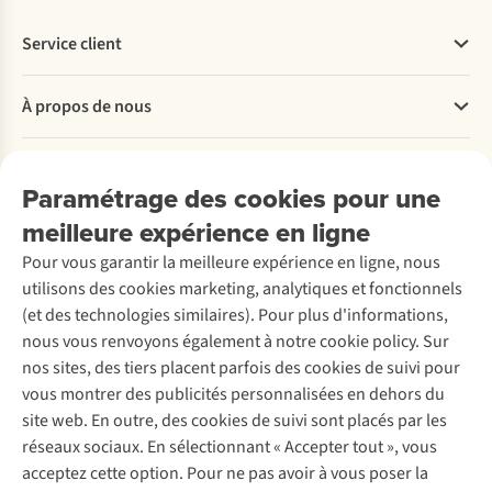
Service client
Questions fréquentes
À propos de nous
Commander
Payer
Travailler chez A.S.Adventure
Nos services
Livraison
Explore More
Paramétrage des cookies pour une
Retourner
Entreprise responsable
Location / Location sports d’hiver
meilleure expérience en ligne
Rétractation d'une commande
Découvrez
À propos d’Ayacucho
Seconde-main
Entretien & réparations
Pour vous garantir la meilleure expérience en ligne, nous
Nos magasins
Entretien de ski
A.S.Magazine
Garantie
utilisons des cookies marketing, analytiques et fonctionnels
À propos d’A.S.Adventure
Service de lavage
Explore Camp
Contactez-nous
(et des technologies similaires). Pour plus d'informations,
Déclaration d'accessibilité
Entretien de chaussures
Gear Check
nous vous renvoyons également à notre cookie policy. Sur
Réparation de chaussures
Expertise & conseils
nos sites, des tiers placent parfois des cookies de suivi pour
Abonnez-vous à la newsletter
Réparation de vêtements
vous montrer des publicités personnalisées en dehors du
Retouches
site web. En outre, des cookies de suivi sont placés par les
Pour les entreprises
Suivez-nous
réseaux sociaux. En sélectionnant « Accepter tout », vous
acceptez cette option. Pour ne pas avoir à vous poser la