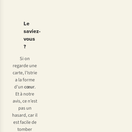
Le
saviez-
vous
?
Si on
regarde une
carte, l’Istrie
a la forme
d’un
cœur
.
Et à notre
avis, ce n’est
pas un
hasard, car il
est facile de
tomber