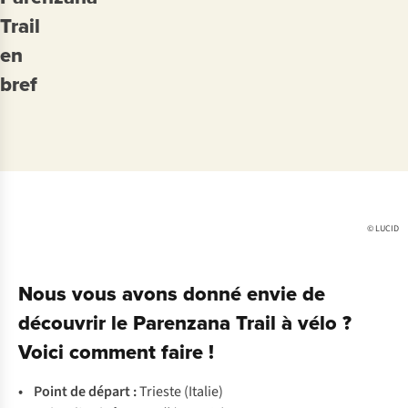
à
et
la
3 jours
Trail
vélo
des
Slovénie
en
en
vues
et
moyenne
bref
spectaculaires
la
Croatie
© LUCID
Nous vous avons donné envie de
découvrir le Parenzana Trail à vélo ?
Voici comment faire !
• P
oint
de
dé
part
:
Tr
ieste
(I
talie)