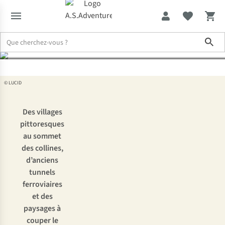
Parenzana Trail
Sho
Expertise & Conseils
Bikepacking à travers l’Istrie, le long du Par
© LUCID
Des villages
pittoresques
au sommet
des collines,
d’anciens
tunnels
ferroviaires
et des
paysages à
couper le