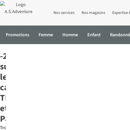
Nos services
Nos magasins
Expertise 
Promotions
Femme
Homme
Enfant
Randonn
Accueil
Promotions
Patagonia
-20 %
sur
les
casquettes
TNF
et
Patagonia*
Trouvez