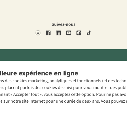
Suivez-nous
ons légales
Politique de confidentialité
Conditions générales
Cookie 
leure expérience en ligne
ons des cookies marketing, analytiques et fonctionnels (et des tech
ers placent parfois des cookies de suivi pour vous montrer des publ
onnant « Accepter tout », vous acceptez cette option. Pour ne pas a
es sur notre site Internet pour une durée de deux ans. Vous pouvez 