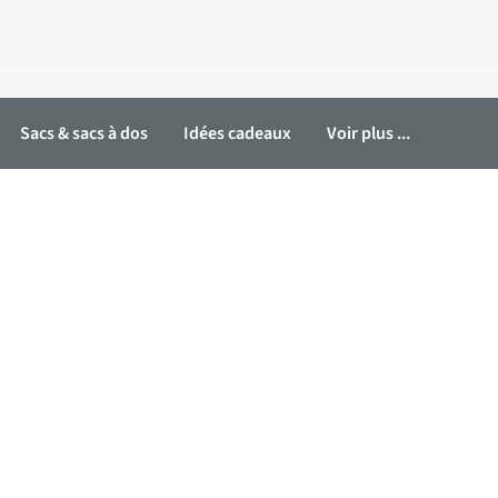
Sacs & sacs à dos
Idées cadeaux
Voir plus ...