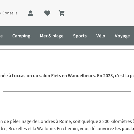
& Conseils
Shopping cart
ute de l’Année 2023 : l’Eur
ée
Camping
Mer & plage
Sports
Vélo
Voyage
elo 5
ée à l’occasion du salon Fiets en Wandelbeurs. En 2023, c'est la p
in de pèlerinage de Londres à Rome, soit quelque 3 200 kilomètres à
ndre, Bruxelles et la Wallonie. En chemin, vous découvrirez
les plus 