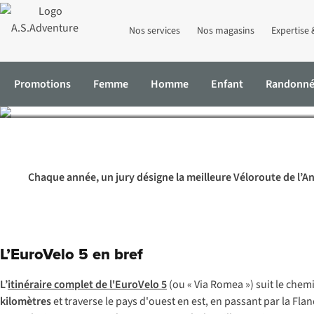
Nos services
Nos magasins
Expertise 
Véloro
Promotions
Femme
Homme
Enfant
Randonn
Accueil
Expertise & Conseils
Véloroute de l’Année 2023 : l’EuroV
Chaque année, un jury désigne la meilleure Véloroute de l’Ann
L’EuroVelo 5 en bref
L’
itinéraire complet de l'EuroVelo 5
(ou « Via Romea ») suit le chem
kilomètres
et traverse le pays d'ouest en est, en passant par la Fla