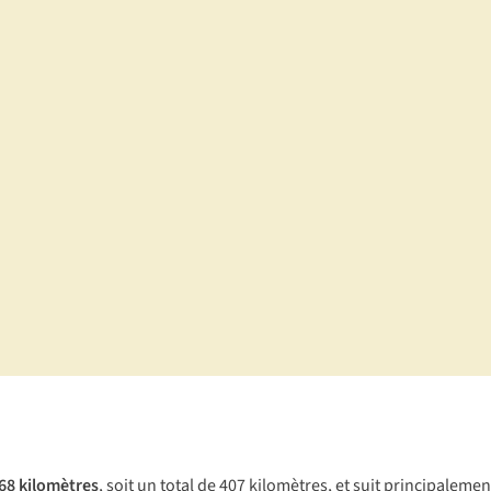
 68
kilomètres
, soit un total de 407 kilomètres, et suit principalement