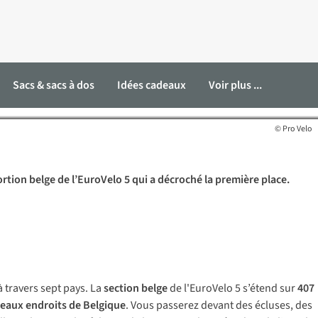
oVelo 5
Sacs & sacs à dos
Idées cadeaux
Voir plus ...
© Pro Velo
ortion belge de l’EuroVelo 5 qui a décroché la première place.
 travers sept pays. La
section belge
de l'EuroVelo 5 s’étend sur
407
beaux endroits de Belgique
. Vous passerez devant des écluses, des