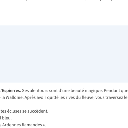
l’Espierres.
Ses alentours sont d’une beauté magique. Pendant quel
la Wallonie. Après avoir quitté les rives du fleuve, vous traversez l
tites écluses se succèdent.
il bleu.
s Ardennes flamandes ».