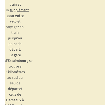
train et
un
supplément
pour votre
vélo
et
voyagez en
train
jusqu'au
point de
départ.
La
gare
d'Estaimbourg
se
trouve à
5 kilomètres
au sud du
lieu de
départ et
celle
de
Herseaux
à