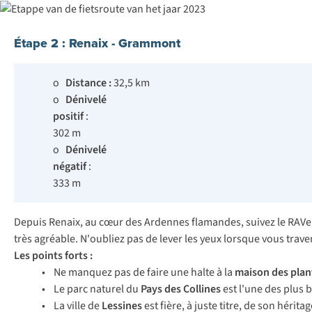
Étape 2 : Renaix - Grammont
o
Distance :
32,5 km
o
Dénivelé
positif
:
302 m
o
Dénivelé
négatif
:
333 m
Depuis Renaix, au cœur des Ardennes flamandes, suivez le RAVe
très agréable. N'oubliez pas de lever les yeux lorsque vous traver
Les points forts :
• Ne manquez pas de faire une halte à la
maison des plan
• Le parc naturel du
Pays des Collines
est l'une des plus b
• La ville de
Lessines
est fière, à juste titre, de son hérit