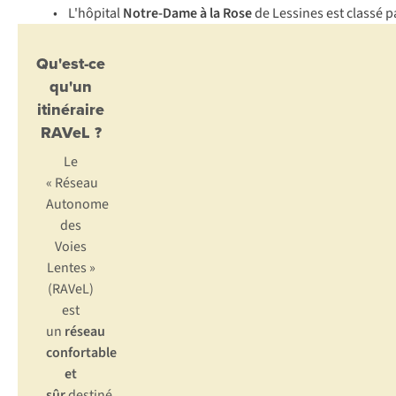
• L'hôpital
Notre-Dame à la Rose
de Lessines est classé 
Qu'est-ce
qu'un
itinéraire
RAVeL ?
Le
« Réseau
Autonome
des
Voies
Lentes »
(RAVeL)
est
un
réseau
confortable
et
sûr
destiné