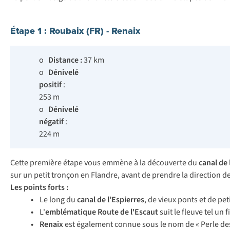
Étape 1 : Roubaix (FR) - Renaix
o
Distance :
37 km
o
Dénivelé
positif
:
253 m
o
Dénivelé
négatif
:
224 m
Cette première étape vous emmène à la découverte du
canal de 
sur un petit tronçon en Flandre, avant de prendre la direction de 
Les points forts :
•
Le long du
canal de l’Espierres
, de vieux ponts et de pe
•
L'
emblématique Route de l'Escaut
suit le fleuve tel un f
• Renaix
est également connue sous le nom de « Perle de