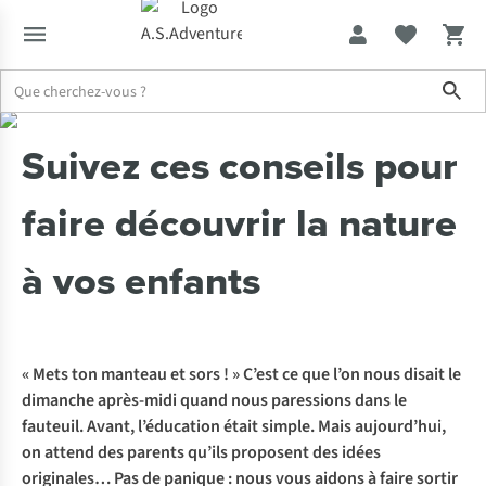
Sho
Expertise & Conseils
Suivez ces conseils pour faire découvrir la n
Suivez ces conseils pour
faire découvrir la nature
à vos enfants
« Mets ton manteau et sors ! » C’est ce que l’on nous disait le
dimanche après-midi quand nous paressions dans le
fauteuil. Avant, l’éducation était simple. Mais aujourd’hui,
on attend des parents qu’ils proposent des idées
originales… Pas de panique : nous vous aidons à faire sortir