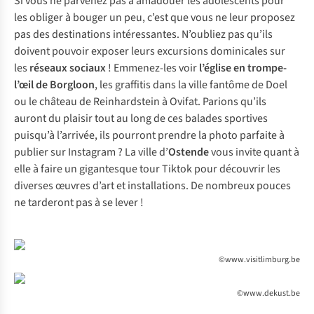
Si vous ne parvenez pas à amadouer les adolescents pour
les obliger à bouger un peu, c’est que vous ne leur proposez
pas des destinations intéressantes. N’oubliez pas qu’ils
doivent pouvoir exposer leurs excursions dominicales sur
les
réseaux sociaux
! Emmenez-les voir
l’église en trompe-
l’œil
de Borgloon
, les graffitis dans la ville fantôme de Doel
ou le château de Reinhardstein à Ovifat. Parions qu’ils
auront du plaisir tout au long de ces balades sportives
puisqu’à l’arrivée, ils pourront prendre la photo parfaite à
publier sur Instagram ? La ville d’
Ostende
vous invite quant à
elle à faire un gigantesque
tour Tiktok
pour découvrir les
diverses œuvres d’art et installations. De nombreux pouces
ne tarderont pas à se lever !
©www.visitlimburg.be
©www.dekust.be