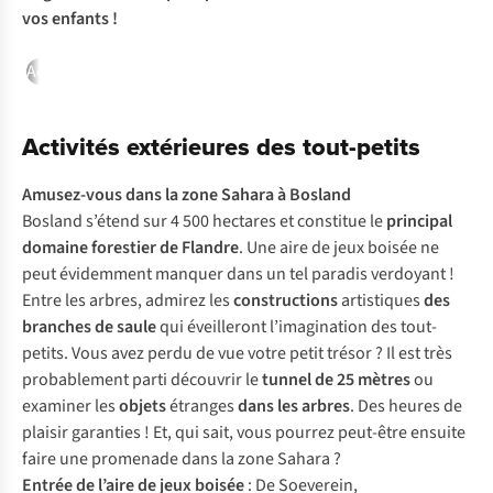
vos enfants !
Activités extérieures des tout-petits
Activités extérieures des p
Activités extérieures des tout-petits
Amusez-vous dans la
zone Sahara
à Bosland
Bosland s’étend sur 4 500 hectares et constitue le
principal
domaine forestier de Flandre
. Une aire de jeux boisée ne
peut évidemment manquer dans un tel paradis verdoyant !
Entre les arbres, admirez les
constructions
artistiques
des
branches de saule
qui éveilleront l’imagination des tout-
petits. Vous avez perdu de vue votre petit trésor ? Il est très
probablement parti découvrir le
tunnel de 25 mètres
ou
examiner les
objets
étranges
dans les arbres
. Des heures de
plaisir garanties ! Et, qui sait, vous pourrez peut-être ensuite
faire une promenade dans la zone Sahara ?
Entrée de l’aire de jeux boisée
: De Soeverein,