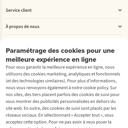
Service client
Questions fréquentes
À propos de nous
Commander
Payer
Travailler chez A.S.Adventure
Nos services
Livraison
Explore More
Paramétrage des cookies pour une
Retourner
Entreprise responsable
Location / Location sports d’hiver
meilleure expérience en ligne
Rétractation d'une commande
Découvrez
À propos d’Ayacucho
Seconde-main
Entretien & réparations
Pour vous garantir la meilleure expérience en ligne, nous
Nos magasins
Entretien de ski
A.S.Magazine
Garantie
utilisons des cookies marketing, analytiques et fonctionnels
À propos d’A.S.Adventure
Service de lavage
Explore Camp
Contactez-nous
(et des technologies similaires). Pour plus d'informations,
Déclaration d'accessibilité
Entretien de chaussures
Gear Check
nous vous renvoyons également à notre cookie policy. Sur
Réparation de chaussures
Expertise & conseils
nos sites, des tiers placent parfois des cookies de suivi pour
Abonnez-vous à la newsletter
Réparation de vêtements
vous montrer des publicités personnalisées en dehors du
Retouches
site web. En outre, des cookies de suivi sont placés par les
Pour les entreprises
Suivez-nous
réseaux sociaux. En sélectionnant « Accepter tout », vous
acceptez cette option. Pour ne pas avoir à vous poser la