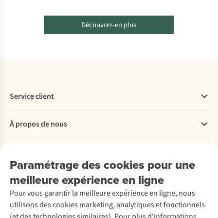
Découvrez-en plus
Service client
Questions fréquentes
À propos de nous
Commander
Payer
Travailler chez A.S.Adventure
Nos services
Livraison
Explore More
Paramétrage des cookies pour une
Retourner
Entreprise responsable
Location / Location sports d’hiver
meilleure expérience en ligne
Rétractation d'une commande
Découvrez
À propos d’Ayacucho
Seconde-main
Entretien & réparations
Pour vous garantir la meilleure expérience en ligne, nous
Nos magasins
Entretien de ski
A.S.Magazine
Garantie
utilisons des cookies marketing, analytiques et fonctionnels
À propos d’A.S.Adventure
Service de lavage
Explore Camp
Contactez-nous
(et des technologies similaires). Pour plus d'informations,
Déclaration d'accessibilité