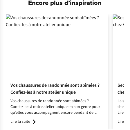
Encore plus d’inspiration
Vos chaussures de randonnée sont abîmées ?
Second
Confiez-les à notre atelier unique
chez 
Vos chaussures de randonnée sont abîmées ?
La seco
Confiez-les à notre atelier unique en son genre pour
chez A.
qu’elles vous accompagnent encore pendant de
Life ? E
nombreux kilomètres.
Lire la suite
Lire la 