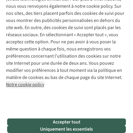
Entretien de chaussures
Gear Check
nous vous renvoyons également à notre cookie policy. Sur
Réparation de chaussures
Expertise & conseils
nos sites, des tiers placent parfois des cookies de suivi pour
Abonnez-vous à la newsletter
Réparation de vêtements
vous montrer des publicités personnalisées en dehors du
Retouches
site web. En outre, des cookies de suivi sont placés par les
Pour les entreprises
Suivez-nous
réseaux sociaux. En sélectionnant « Accepter tout », vous
acceptez cette option. Pour ne pas avoir à vous poser la
même question à chaque fois, nous enregistrons vos
préférences concernant l’utilisation des cookies sur notre
site Internet pour une durée de deux ans. Vous pouvez
modifier vos préférences à tout moment via la politique en
Mentions légales
Politique de confidentialité
matière de cookies au bas de chaque page du site Internet.
Conditions générales
Cookie Policy
Notre cookie policy
AS Adventure France SAS,
Rue du Vieux Faubourg 14,
F-59000 Lille
team@asadventure.com
+32 (0)3 828 30 15
TVA FR52.529.478.943
Accepter tout
Uniquement les essentiels