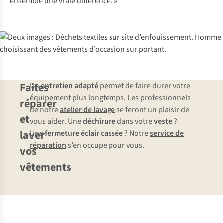
ensemble une vraie différence. »
Faites
Un
entretien adapté
permet de faire durer votre
équipement plus longtemps. Les professionnels
réparer
de notre
atelier de lavage
se feront un plaisir de
et
vous aider. Une
déchirure
dans votre
veste
?
laver
Une
fermeture éclair cassée
? Notre
service de
réparation
s’en occupe pour vous.
vos
vêtements